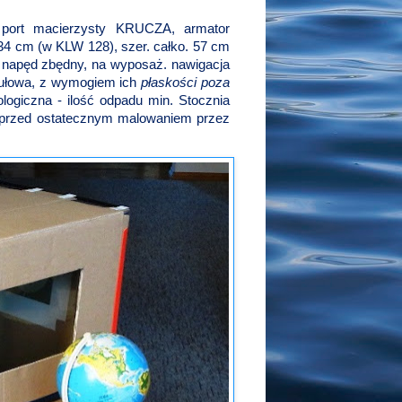
 port macierzysty KRUCZA, armator
34 cm (w KLW 128), szer. całko. 57 cm
, napęd zbędny, na wyposaż. nawigacja
dułowa, z wymogiem ich
płaskości poza
logiczna - ilość odpadu min. Stocznia
ia przed ostatecznym malowaniem przez