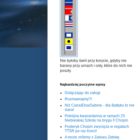
Nie byłoby świń przy korycie, gdyby nie
barany przy urnach i osły, które do nich nie
poszły.
Najbardziej poczytne wpisy
Dołączając do załogi
Rozmawiajmy?!
Niż Ciara/Elsa/Sabine - dla Bałtyku to nie
siara!
Potrójna kwarantanna w ramach 25
Niebieskiej Szkoły na brygu F.Chopin
Fryderyk Chopin zwycięża w regatach
TTSR po raz trzeci!
A może zróbmy z Zalewu Zatokę