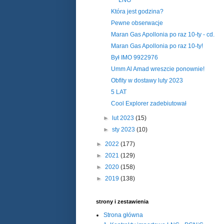
LNG
Która jest godzina?
Pewne obserwacje
Maran Gas Apollonia po raz 10-ty - cd.
Maran Gas Apollonia po raz 10-ty!
Był IMO 9922976
Umm Al Amad wreszcie ponownie!
Obfity w dostawy luty 2023
5 LAT
Cool Explorer zadebiutował
►
lut 2023
(15)
►
sty 2023
(10)
►
2022
(177)
►
2021
(129)
►
2020
(158)
►
2019
(138)
strony i zestawienia
Strona główna