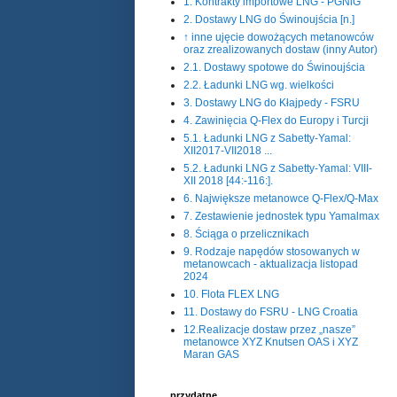
1. Kontrakty importowe LNG - PGNiG
2. Dostawy LNG do Świnoujścia [n.]
↑ inne ujęcie dowożących metanowców
oraz zrealizowanych dostaw (inny Autor)
2.1. Dostawy spotowe do Świnoujścia
2.2. Ładunki LNG wg. wielkości
3. Dostawy LNG do Kłajpedy - FSRU
4. Zawinięcia Q-Flex do Europy i Turcji
5.1. Ładunki LNG z Sabetty-Yamal:
XII2017-VII2018 ...
5.2. Ładunki LNG z Sabetty-Yamal: VIII-
XII 2018 [44:-116:].
6. Największe metanowce Q-Flex/Q-Max
7. Zestawienie jednostek typu Yamalmax
8. Ściąga o przelicznikach
9. Rodzaje napędów stosowanych w
metanowcach - aktualizacja listopad
2024
10. Flota FLEX LNG
11. Dostawy do FSRU - LNG Croatia
12.Realizacje dostaw przez „nasze”
metanowce XYZ Knutsen OAS i XYZ
Maran GAS
przydatne