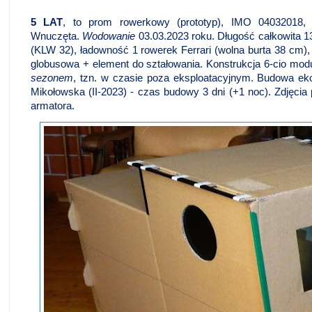
5 LAT
,
to prom rowerkowy (prototyp), IMO 04032018,
Wnuczęta.
Wodowanie
03.03.2023 roku. Długość całkowita 1
(KLW 32), ładowność 1 rowerek Ferrari (wolna burta 38 cm)
globusowa + element do ształowania. Konstrukcja 6-cio mo
sezonem
, tzn. w czasie poza eksploatacyjnym. Budowa eko
Mikołowska (II-2023) - czas budowy 3 dni (+1 noc). Zdjęc
armatora.