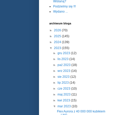
Wiślaną?
Podzielmy się !!!
Wydano ...
archiwum bloga
►
2026
(70)
►
2025
(145)
►
2024
(139)
▼
2023
(155)
►
gru 2023
(12)
►
lis 2023
(14)
►
paź 2023
(18)
►
wrz 2023
(14)
►
sie 2023
(12)
►
lip 2023
(14)
►
cze 2023
(10)
►
maj 2023
(11)
►
kwi 2023
(15)
▼
mar 2023
(10)
Flex Aurora z 40 000 000 kubikiem