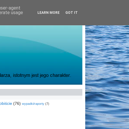
 user-agent
nerate usage
LEARN MORE
GOT IT
obiście
(76)
wypadki/raporty
(7)