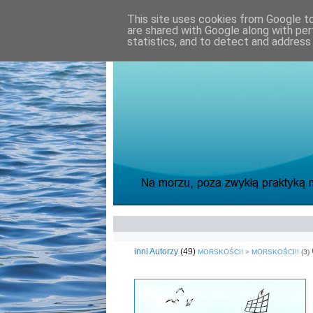
This site uses cookies from Google to 
are shared with Google along with per
statistics, and to detect and address
inni Autorzy
(49)
MORSKOŚCI! > MORSKOŚCI!!
(3)