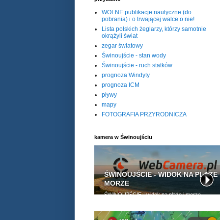
WOLNE publikacje nautyczne (do
pobrania) i o trwającej walce o nie!
Lista polskich żeglarzy, którzy samotnie
okrążyli świat
zegar światowy
Świnoujście - stan wody
Świnoujście - ruch statków
prognoza Windyty
prognoza ICM
pływy
mapy
FOTOGRAFIA PRZYRODNICZA
kamera w Świnoujściu