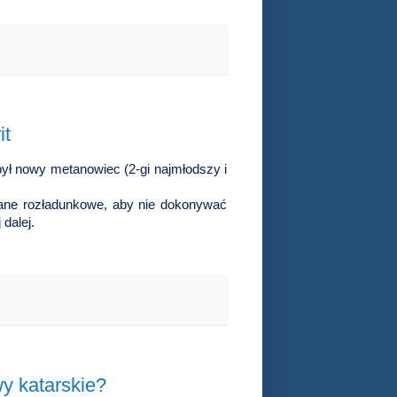
it
ył nowy metanowiec (2-gi najmłodszy i
ane rozładunkowe, aby nie dokonywać
 dalej.
y katarskie?