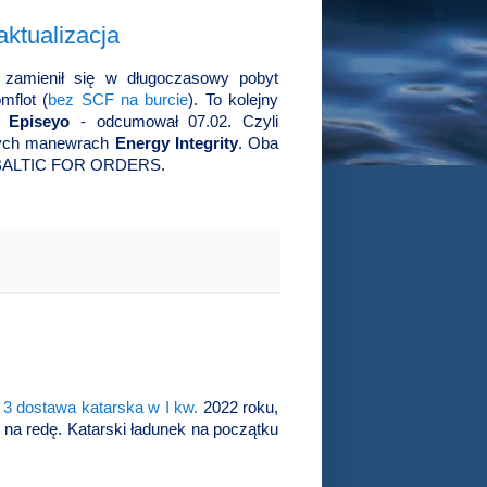
ktualizacja
zamienił się w długoczasowy pobyt
mflot (
bez SCF na burcie
). To kolejny
i Episeyo
- odcumował 07.02. Czyli
zych manewrach
Energy Integrity
. Oba
 BALTIC FOR ORDERS.
 3 dostawa katarska w I kw.
2022 roku,
 na redę. Katarski ładunek na początku