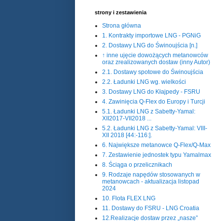
strony i zestawienia
Strona główna
1. Kontrakty importowe LNG - PGNiG
2. Dostawy LNG do Świnoujścia [n.]
↑ inne ujęcie dowożących metanowców
oraz zrealizowanych dostaw (inny Autor)
2.1. Dostawy spotowe do Świnoujścia
2.2. Ładunki LNG wg. wielkości
3. Dostawy LNG do Kłajpedy - FSRU
4. Zawinięcia Q-Flex do Europy i Turcji
5.1. Ładunki LNG z Sabetty-Yamal:
XII2017-VII2018 ...
5.2. Ładunki LNG z Sabetty-Yamal: VIII-
XII 2018 [44:-116:].
6. Największe metanowce Q-Flex/Q-Max
7. Zestawienie jednostek typu Yamalmax
8. Ściąga o przelicznikach
9. Rodzaje napędów stosowanych w
metanowcach - aktualizacja listopad
2024
10. Flota FLEX LNG
11. Dostawy do FSRU - LNG Croatia
12.Realizacje dostaw przez „nasze”