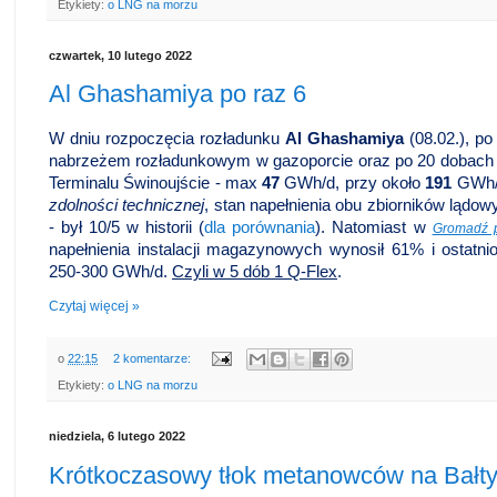
Etykiety:
o LNG na morzu
czwartek, 10 lutego 2022
Al Ghashamiya po raz 6
W dniu rozpoczęcia rozładunku
Al Ghashamiya
(08.02.), p
nabrzeżem rozładunkowym w gazoporcie oraz po 20 dobach 
Terminalu Świnoujście - max
47
GWh/d, przy około
191
GWh
zdolności technicznej
, stan napełnienia obu zbiorników lądowy
- był 10/5 w historii (
dla porównania
). Natomiast w
Gromadź p
napełnienia instalacji magazynowych wynosił 61% i ostatn
250-300 GWh/d.
Czyli w 5 dób 1 Q-Flex
.
Czytaj więcej »
o
22:15
2 komentarze:
Etykiety:
o LNG na morzu
niedziela, 6 lutego 2022
Krótkoczasowy tłok metanowców na Bałtyk