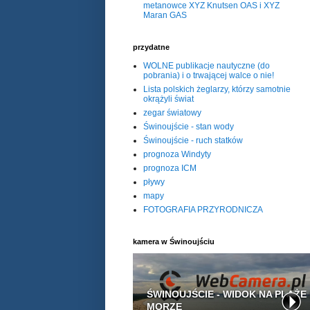
metanowce XYZ Knutsen OAS i XYZ
Maran GAS
przydatne
WOLNE publikacje nautyczne (do
pobrania) i o trwającej walce o nie!
Lista polskich żeglarzy, którzy samotnie
okrążyli świat
zegar światowy
Świnoujście - stan wody
Świnoujście - ruch statków
prognoza Windyty
prognoza ICM
pływy
mapy
FOTOGRAFIA PRZYRODNICZA
kamera w Świnoujściu