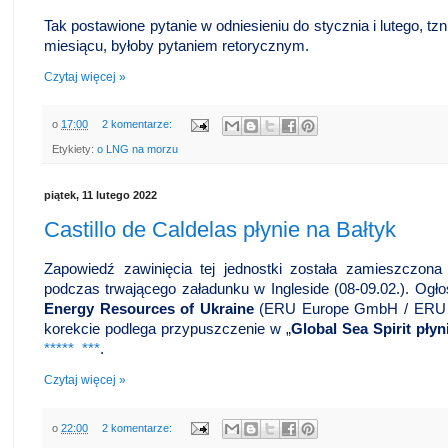
Tak postawione pytanie w odniesieniu do stycznia i lutego, tz
miesiącu, byłoby pytaniem retorycznym.
Czytaj więcej »
o
17:00
2 komentarze:
Etykiety:
o LNG na morzu
piątek, 11 lutego 2022
Castillo de Caldelas płynie na Bałtyk
Zapowiedź zawinięcia tej jednostki została zamieszczona 
podczas trwającego załadunku w Ingleside (08-09.02.). Ogło
Energy Resources of Ukraine
(ERU Europe GmbH / ERU T
korekcie podlega przypuszczenie w „
Global Sea Spirit
płyn
*****
***
.
Czytaj więcej »
o
22:00
2 komentarze: