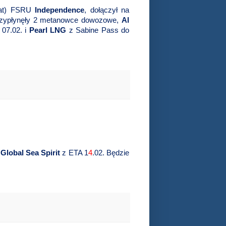
 lat) FSRU
Independence
, dołączył na
zypłynęły 2 metanowce dowozowe,
Al
07.02. i
Pearl LNG
z Sabine Pass do
e
Global Sea Spirit
z ETA 1
4
.02. Będzie