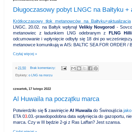
Długoczasowy pobyt LNGC na Bałtyku + a
Krótkoczasowy tłok metanowców na Bałtyku+aktualizacja
LNGC. 20.02. na Bałtyk wpłynął
Velikiy Novgorod
- Sovco
metanowiec z ładunkiem LNG odebranym z
FLNG Hill
odcumowanie i wpłynięcie odbyły się 18 dni po wcześniejs
metanowce komunikują w AIS: BALTIC SEA FOR ORDER /
Czytaj więcej »
o
21:50
Brak komentarzy:
Etykiety:
o LNG na morzu
czwartek, 17 lutego 2022
Al Huwaila na początku marca
Potwierdziło się
5
zawinięcie
Al Huwaila
do Świnoujścia
jako
ETA 0
3
.03.-prawdopodobna data wpłynięcia do gazoportu, nie
marca. Czy w III będzie 2-gi z Ras Laffan? Jest szansa.
Czytaj więcej »