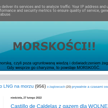
deliver its services and to analyze traffic. Your IP address and
formance and security metrics to ensure quality of service, ge
 abuse.
o LNG na morzu
(956)
prywatnie a czasami os
o żaglowcach
(20)
niedziela, 27 lutego 2022
Castillo de Caldelas z gazem dla WOLNE