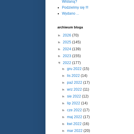
Wiślaną?
Podzielmy się !!!
Wydano ...
archiwum bloga
►
2026
(70)
►
2025
(145)
►
2024
(139)
►
2023
(155)
▼
2022
(177)
►
gru 2022
(15)
►
lis 2022
(14)
►
paź 2022
(17)
►
wrz 2022
(11)
►
sie 2022
(12)
►
lip 2022
(14)
►
cze 2022
(17)
►
maj 2022
(17)
►
kwi 2022
(16)
►
mar 2022
(20)