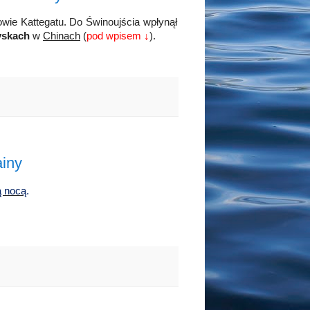
ie Kattegatu. Do Świnoujścia wpłynął
yskach
w
Chinach
(
pod wpisem
↓
).
iny
ą nocą
.