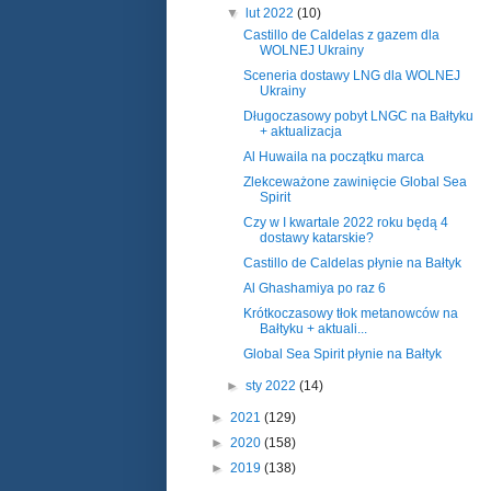
▼
lut 2022
(10)
Castillo de Caldelas z gazem dla
WOLNEJ Ukrainy
Sceneria dostawy LNG dla WOLNEJ
Ukrainy
Długoczasowy pobyt LNGC na Bałtyku
+ aktualizacja
Al Huwaila na początku marca
Zlekceważone zawinięcie Global Sea
Spirit
Czy w I kwartale 2022 roku będą 4
dostawy katarskie?
Castillo de Caldelas płynie na Bałtyk
Al Ghashamiya po raz 6
Krótkoczasowy tłok metanowców na
Bałtyku + aktuali...
Global Sea Spirit płynie na Bałtyk
►
sty 2022
(14)
►
2021
(129)
►
2020
(158)
►
2019
(138)