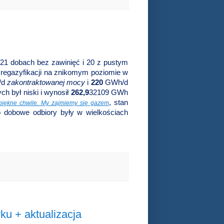
o 21 dobach bez zawinięć i 20 z pustym
regazyfikacji na znikomym poziomie w
/d
zakontraktowanej mocy
i
220
GWh/d
ch był niski i wynosił
262,9
32109 GWh
, stan
iękne chwile. My zajmiemy się gazem
io dobowe odbiory były w wielkościach
u + aktualizacja