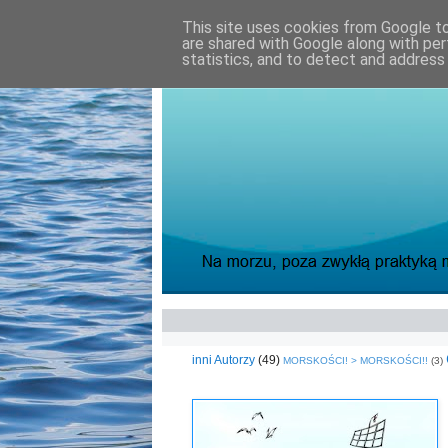
This site uses cookies from Google to 
are shared with Google along with per
statistics, and to detect and address
inni Autorzy
(49)
MORSKOŚCI! > MORSKOŚCI!!
(3)