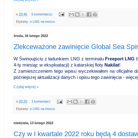
o
23:45
5 komentarzy:
Etykiety:
o LNG na morzu
środa, 16 lutego 2022
Zlekceważone zawinięcie Global Sea Spir
W Świnoujściu z ładunkiem LNG z terminalu
Freeport LNG
b
4-ty miesiąc w eksploatacji) z katarskiej floty
Nakilat
!
Z zamieszczeniem tego wpisu wyczekiwałem na oficjalne d
późniejszej aktualizacji danych i opisu tego zawinięcia - więcej
Czytaj więcej »
o
20:25
1 komentarz:
Etykiety:
o LNG na morzu
niedziela, 13 lutego 2022
Czy w I kwartale 2022 roku będą 4 dostaw