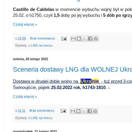
Castillo de Caldelas
w momencie wybuchu wojny był w połow
25.02. o h1750, czyli
1,5
doby po jej wybuchu i
5 dób
po igrz
Czytaj więcej »
o
21:00
Brak komentarzy:
Etykiety:
o LNG na morzu
sobota, 26 lutego 2022
Sceneria dostawy LNG dla WOLNEJ Ukra
Ukra
inie
Dostawa w drugiej dobie wojny na
- tuż przed 3-ci
Świnoujście, piątek
25.02.2022 rok, h1743-1810
. ↓
Czytaj więcej »
o
11:11
Brak komentarzy:
Etykiety:
o LNG na morzu
poniedziałek, 21 lutego 2022