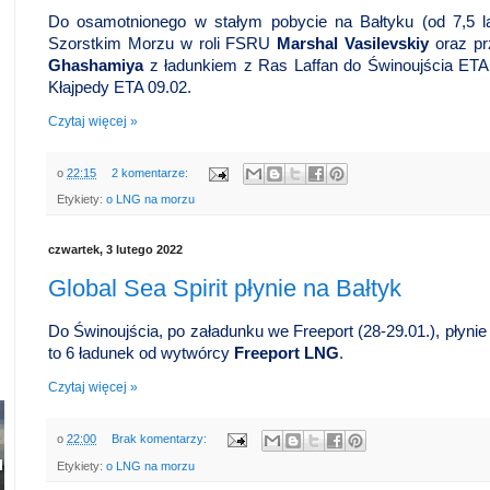
Do osamotnionego w stałym pobycie na Bałtyku (od 7,5
Szorstkim Morzu w roli FSRU
Marshal Vasilevskiy
oraz pr
Ghashamiya
z ładunkiem z Ras Laffan do Świnoujścia ETA 
Kłajpedy ETA 09.02.
Czytaj więcej »
o
22:15
2 komentarze:
Etykiety:
o LNG na morzu
czwartek, 3 lutego 2022
Global Sea Spirit płynie na Bałtyk
Do Świnoujścia, po załadunku we Freeport (28-29.01.), płyni
to 6 ładunek od wytwórcy
Freeport LNG
.
Czytaj więcej »
o
22:00
Brak komentarzy:
Etykiety:
o LNG na morzu