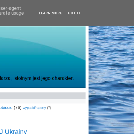
 user-agent
nerate usage
LEARN MORE
GOT IT
obiście
(76)
wypadki/raporty
(7)
J Ukrainy