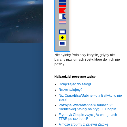
Nie byłoby świń przy korycie, gdyby nie
barany przy urnach i osły, które do nich nie
poszły.
Najbardziej poczytne wpisy
Dołączając do załogi
Rozmawiajmy?!
Niż Ciara/Elsa/Sabine - dla Bałtyku to nie
siara!
Potrójna kwarantanna w ramach 25
Niebieskiej Szkoły na brygu F.Chopin
Fryderyk Chopin zwycięża w regatach
TTSR po raz trzeci!
A może zróbmy z Zalewu Zatokę