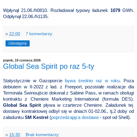
Wpłynął 21.06./h0810. Rozładował typowy ładunek
1079
GWh.
Odpłynął 22.06./h1135.
o
22:00
7 komentarzy:
Udostępnij
piątek, 19 czerwca 2026
Global Sea Spirit po raz 5-ty
Statystycznie w Gazoporcie
bywa średnio raz w roku
. Poza
debiutem w II-2022 z ład. z Freeport, pozostałe realizacje dla
Terminala Świnoujście dokonał z Sabine Pass, w ramach obsługi
kontraktu z Cheniere Marketing International (formuła DES).
Global Sea Spirit
pływa w czarterze Cheniere. Załadunek tej
dostawy kontraktowej odbył się w dniach 01-02.06., tj.2 doby od
załadunku
SM Kestrel
(
poprzedzająca dostawa
- spot od Shell).
o
15:30
Brak komentarzy: