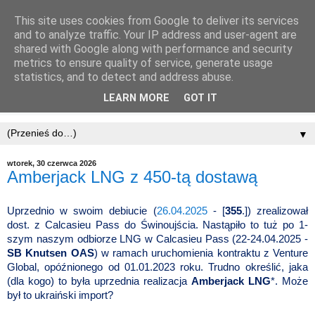
This site uses cookies from Google to deliver its services
and to analyze traffic. Your IP address and user-agent are
shared with Google along with performance and security
metrics to ensure quality of service, generate usage
statistics, and to detect and address abuse.
LEARN MORE
GOT IT
▼
wtorek, 30 czerwca 2026
Amberjack LNG z 450-tą dostawą
Uprzednio w swoim debiucie (
26.04.2025
- [
355
.]) zrealizował
dost. z Calcasieu Pass do Świnoujścia. Nastąpiło to tuż po 1-
szym naszym odbiorze LNG w Calcasieu Pass (22-24.04.2025 -
SB Knutsen OAS
) w ramach uruchomienia kontraktu z Venture
Global, opóźnionego od 01.01.2023 roku. Trudno określić, jaka
(dla kogo) to była uprzednia realizacja
Amberjack LNG
*. Może
był to ukraiński import?