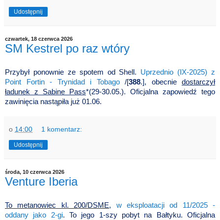
Udostępnij
czwartek, 18 czerwca 2026
SM Kestrel po raz wtóry
Przybył ponownie ze spotem od Shell.
Uprzednio (IX-2025) z
Point Fortin - Trynidad i Tobago
/[
388
.], obecnie
dostarczył
ładunek z Sabine Pass
*(29-30.05.). Oficjalna zapowiedź tego
zawinięcia nastąpiła już 01.06.
o
14:00
1 komentarz:
Udostępnij
środa, 10 czerwca 2026
Venture Iberia
To metanowiec kl. 200/DSME
,
w eksploatacji od 11/2025 -
oddany jako 2-gi
. To jego 1-szy pobyt na Bałtyku. Oficjalna