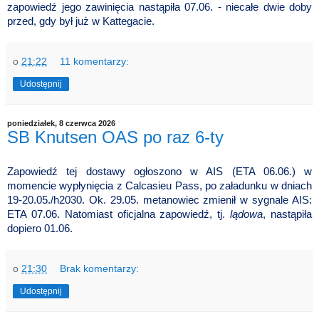
zapowiedź jego zawinięcia nastąpiła 07.06. - niecałe dwie doby
przed, gdy był już w Kattegacie.
o
21:22
11 komentarzy:
Udostępnij
poniedziałek, 8 czerwca 2026
SB Knutsen OAS po raz 6-ty
Zapowiedź tej dostawy ogłoszono w AIS (ETA 06.06.) w
momencie wypłynięcia z Calcasieu Pass, po załadunku w dniach
19-20.05./h2030. Ok. 29.05. metanowiec zmienił w sygnale AIS:
ETA 07.06. Natomiast oficjalna zapowiedź, tj.
lądowa
, nastąpiła
dopiero 01.06.
o
21:30
Brak komentarzy:
Udostępnij