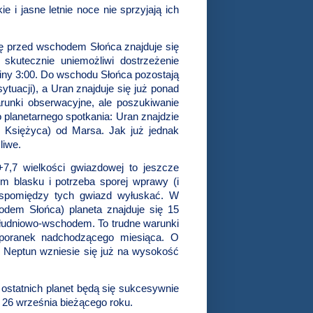
e i jasne letnie noce nie sprzyjają ich
nę przed wschodem Słońca znajduje się
kutecznie uniemożliwi dostrzeżenie
ziny 3:00. Do wschodu Słońca pozostają
ytuacji), a Uran znajduje się już ponad
runki obserwacyjne, ale poszukiwanie
 planetarnego spotkania: Uran znajdzie
y Księżyca) od Marsa. Jak już jednak
liwe.
,7 wielkości gwiazdowej to jeszcze
m blasku i potrzeba sporej wprawy (i
o spomiędzy tych gwiazd wyłuskać. W
odem Słońca) planeta znajduje się 15
łudniowo-wschodem. To trudne warunki
 poranek nadchodzącego miesiąca. O
) Neptun wzniesie się już na wysokość
ostatnich planet będą się sukcesywnie
 26 września bieżącego roku.