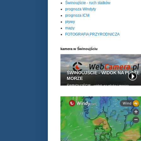
Świnoujście - ruch statków
prognoza Windyty
prognoza ICM
pływy
mapy
FOTOGRAFIA PRZYRODNICZA
kamera w Świnoujściu