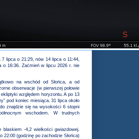
 lipca o 21:29, nów 14 lipca o 11:44,
a o 16:36. Zaćmień w lipcu 2026 r. nie
czątkowo na wschód od Słońca, a od
zorne obserwacje (w pierwszej połowie
 ekliptyki względem horyzontu. A po 13
y" pod koniec miesiąca. 31 lipca około
do znajdzie się na wysokości 6 stopni
północnym wschodem. W trudnych
 blaskiem -4,2 wielkości gwiazdowej.
a o 22:00 (godzinę po zachodzie Słońca)