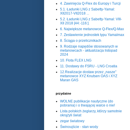
4. Zawinięcia Q-Flex do Europy i Turcji
5.1. Ładunki LNG z Sabetty-Yamal:
XII2017-VII2018 ...
5.2. Ładunki LNG z Sabetty-Yamal: VIII-
XII 2018 [44:-116:].
6. Największe metanowce Q-Flex/Q-Max
7. Zestawienie jednostek typu Yamalmax
8. Ściąga o przelicznikach
9. Rodzaje napędów stosowanych w
metanowcach - aktualizacja listopad
2024
10. Flota FLEX LNG
11. Dostawy do FSRU - LNG Croatia
12.Realizacje dostaw przez „nasze”
metanowce XYZ Knutsen OAS i XYZ
Maran GAS
przydatne
WOLNE publikacje nautyczne (do
pobrania) i o trwającej walce o nie!
Lista polskich żeglarzy, którzy samotnie
okrążyli świat
zegar światowy
Świnoujście - stan wody