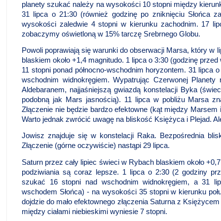
planety szukać należy na wysokości 10 stopni między kieru
31 lipca o 21:30 (również godzinę po zniknięciu Słońca 
wysokości zaledwie 4 stopni w kierunku zachodnim. 17 li
zobaczymy oświetloną w 15% tarczę Srebrnego Globu.
Powoli poprawiają się warunki do obserwacji Marsa, który w li
blaskiem około +1,4 magnitudo. 1 lipca o 3:30 (godzinę prz
11 stopni ponad północno-wschodnim horyzontem. 31 lipca o 
wschodnim widnokręgiem. Wypatrując Czerwonej Planety n
Aldebaranem, najjaśniejszą gwiazdą konstelacji Byka (św
podobną jak Mars jasnością). 11 lipca w pobliżu Marsa zn
Złączenie nie będzie bardzo efektowne (kąt między Marsem i
Warto jednak zwrócić uwagę na bliskość Księżyca i Plejad. Al
Jowisz znajduje się w konstelacji Raka. Bezpośrednia bli
Złączenie (górne oczywiście) nastąpi 29 lipca.
Saturn przez cały lipiec świeci w Rybach blaskiem około +0,
podziwiania są coraz lepsze. 1 lipca o 2:30 (2 godziny p
szukać 16 stopni nad wschodnim widnokręgiem, a 31 lip
wschodem Słońca) - na wysokości 35 stopni w kierunku poł
dojdzie do mało efektownego złączenia Saturna z Księżycem 
między ciałami niebieskimi wyniesie 7 stopni.