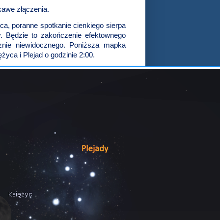
kawe złączenia.
ca, poranne spotkanie cienkiego sierpa
. Będzie to zakończenie efektownego
cznie niewidocznego. Poniższa mapka
yca i Plejad o godzinie 2:00.