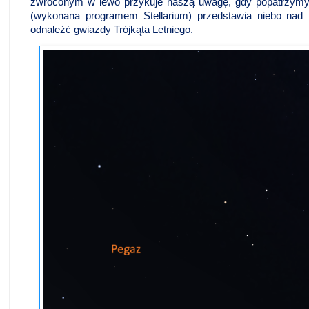
zwróconym w lewo przykuje naszą uwagę, gdy popatrzymy
(wykonana programem Stellarium) przedstawia niebo nad
odnaleźć gwiazdy Trójkąta Letniego.