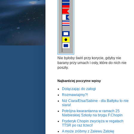
Nie byłoby świń przy korycie, gdyby nie
barany przy urnach i osły, które do nich nie
poszły.
Najbardziej poczytne wpisy
Dołączając do załogi
Rozmawiajmy?!
Niż Ciara/Elsa/Sabine - dla Bałtyku to nie
siara!
Potrójna kwarantanna w ramach 25
Niebieskiej Szkoły na brygu F.Chopin
Fryderyk Chopin zwycięża w regatach
TTSR po raz trzeci!
A może zróbmy z Zalewu Zatokę