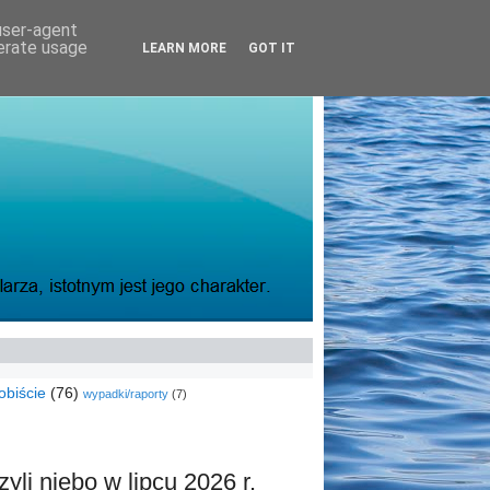
 user-agent
nerate usage
LEARN MORE
GOT IT
obiście
(76)
wypadki/raporty
(7)
yli niebo w lipcu 2026 r.