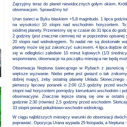
Zajrzyjmy teraz do planet niewidocznych gołym okiem. Krótki
obserwacjom. Sprawdźmy to!
Uran świeci w Byku blaskiem +5,8 magnitudo. 1 lipca godzi
na wysokości 10 stopni nad wschodnim horyzontem. To s
siódmej planety. Przenieśmy się w czasie do 31 lipca do god
2 godziny (jest znacznie ciemniej niż w poprzednio opisanej s
20 stopni nad widnokręgiem. To nadal nie są doskonałe wa
planety może się już zakończyć sukcesem. 4 lipca dojdzie do
się w odległości zaledwie 10 minut kątowych (1/3 średnic
wspomniano, obserwacje na początku miesiąca nie będą moż
Obserwacja Neptuna świecącego w Rybach z jasnością +7
większe wyzwanie. Niebo pełne jest gwiazd o tak znikomy
dobrej mapy), żeby ostatnią planetę Układu Słoneczneg
pierwszy lipcowy poranek o 2:00 (2,5 godziny przed wsch
stopni nad horyzontem pomiędzy kierunkami wschodnim i po
obserwacyjne. Znacznie lepsze staną się one w ostatni
godzinie 2:30 (również 2,5 godziny przed wschodem Słońca
33 stopni ponad południowo-wschodni widnokrąg.
W ciągu najbliższych miesięcy warunki do obserwacji dwóch 
poprawiać. Opozycja Urana wypada 25 listopada, a Neptuna -