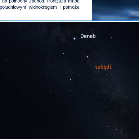
 na północny zachód. Poniższa mapa
 południowym widnokręgiem i pomoże