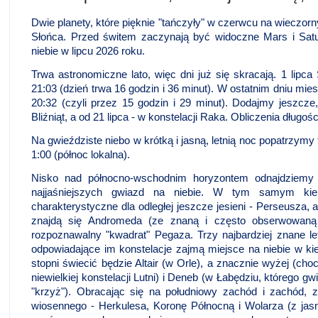
Dwie planety, które pięknie "tańczyły" w czerwcu na wieczo
Słońca. Przed świtem zaczynają być widoczne Mars i Satu
niebie w lipcu 2026 roku.
Trwa astronomiczne lato, więc dni już się skracają. 1 lipc
21:03 (dzień trwa 16 godzin i 36 minut). W ostatnim dniu mi
20:32 (czyli przez 15 godzin i 29 minut). Dodajmy jeszcz
Bliźniąt, a od 21 lipca - w konstelacji Raka. Obliczenia długoś
Na gwieździste niebo w krótką i jasną, letnią noc popatrzymy 
1:00 (północ lokalna).
Nisko nad północno-wschodnim horyzontem odnajdziemy a
najjaśniejszych gwiazd na niebie. W tym samym kie
charakterystyczne dla odległej jeszcze jesieni - Perseusza,
znajdą się Andromeda (ze znaną i często obserwowaną 
rozpoznawalny "kwadrat" Pegaza. Trzy najbardziej znane let
odpowiadające im konstelacje zajmą miejsce na niebie w k
stopni świecić będzie Altair (w Orle), a znacznie wyżej (ch
niewielkiej konstelacji Lutni) i Deneb (w Łabędziu, którego 
"krzyż"). Obracając się na południowy zachód i zachód, 
wiosennego - Herkulesa, Koronę Północną i Wolarza (z ja