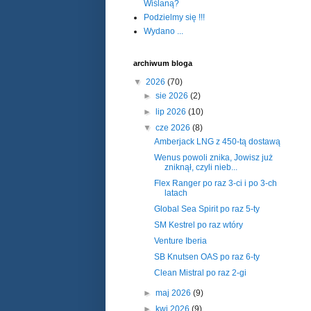
Wiślaną?
Podzielmy się !!!
Wydano ...
archiwum bloga
▼
2026
(70)
►
sie 2026
(2)
►
lip 2026
(10)
▼
cze 2026
(8)
Amberjack LNG z 450-tą dostawą
Wenus powoli znika, Jowisz już
zniknął, czyli nieb...
Flex Ranger po raz 3-ci i po 3-ch
latach
Global Sea Spirit po raz 5-ty
SM Kestrel po raz wtóry
Venture Iberia
SB Knutsen OAS po raz 6-ty
Clean Mistral po raz 2-gi
►
maj 2026
(9)
►
kwi 2026
(9)