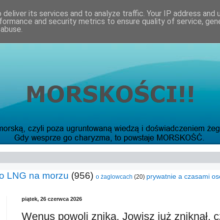
deliver its services and to analyze traffic. Your IP address and
formance and security metrics to ensure quality of service, ge
 abuse.
o LNG na morzu
(956)
prywatnie a czasami os
o żaglowcach
(20)
piątek, 26 czerwca 2026
Wenus powoli znika, Jowisz już zniknął, cz