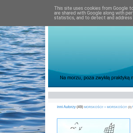
This site uses cookies from Google to 
are shared with Google along with per
statistics, and to detect and address
inni Autorzy
(49)
MORSKOŚCI! > MORSKOŚCI!!
(3)