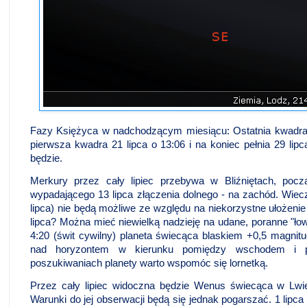
Fazy Księżyca w nadchodzącym miesiącu: Ostatnia kwadra 7
pierwsza kwadra 21 lipca o 13:06 i na koniec pełnia 29 lipc
będzie.
Merkury przez cały lipiec przebywa w Bliźniętach, po
wypadającego 13 lipca złączenia dolnego - na zachód. Wiec
lipca) nie będą możliwe ze względu na niekorzystne ułożenie
lipca? Można mieć niewielką nadzieję na udane, poranne "łow
4:20 (świt cywilny) planeta świecąca blaskiem +0,5 magnitu
nad horyzontem w kierunku pomiędzy wschodem i 
poszukiwaniach planety warto wspomóc się lornetką.
Przez cały lipiec widoczna będzie Wenus świecąca w Lwie
Warunki do jej obserwacji będą się jednak pogarszać. 1 lipc