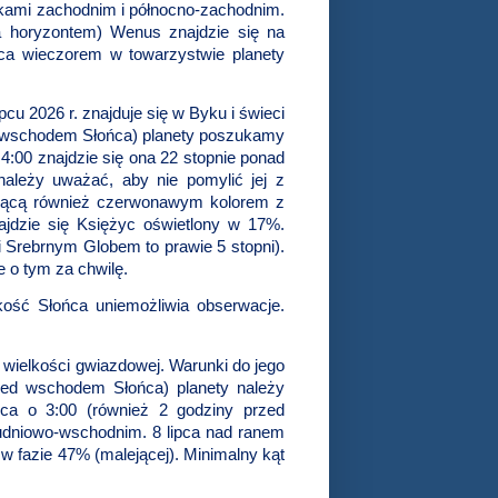
nkami zachodnim i północno-zachodnim.
za horyzontem) Wenus znajdzie się na
pca wieczorem w towarzystwie planety
pcu 2026 r. znajduje się w Byku i świeci
ed wschodem Słońca) planety poszukamy
4:00 znajdzie się ona 22 stopnie ponad
ależy uważać, aby nie pomylić jej z
iecącą również czerwonawym kolorem z
ajdzie się Księżyc oświetlony w 17%.
 Srebrnym Globem to prawie 5 stopni).
e o tym za chwilę.
skość Słońca uniemożliwia obserwacje.
7 wielkości gwiazdowej. Warunki do jego
rzed wschodem Słońca) planety należy
ca o 3:00 (również 2 godziny przed
udniowo-wschodnim. 8 lipca nad ranem
w fazie 47% (malejącej). Minimalny kąt