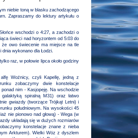
rnym niebie toną w blasku zachodzącego
rn. Zapraszamy do lektury artykułu o
a Słońce wschodzi o 4:27, a zachodzi o
esiąca świeci nad horyzontem od 5:03 do
e, że owo świecenie ma miejsce na tle
ci dnia wykonano dla Łodzi.
tylko raz, w połowie lipca około godziny
lfę Woźnicy, czyli Kapellę, jedną z
runku zobaczymy dwie konstelacje
 a ponad nim - Kasjopeję. Na wschodzie
galaktyką spiralną M31) oraz łatwo
nie gwiazdy (tworzące Trójkąt Letni) i
ierunku południowym. Na wysokości 45
ociaż nie pionowo nad głową) - Wega (w
gwiazdy układają się w dużych rozmiarów
zobaczymy konstelacje znane z nieba
snym Arkturem). Wielki Wóz z dyszlem