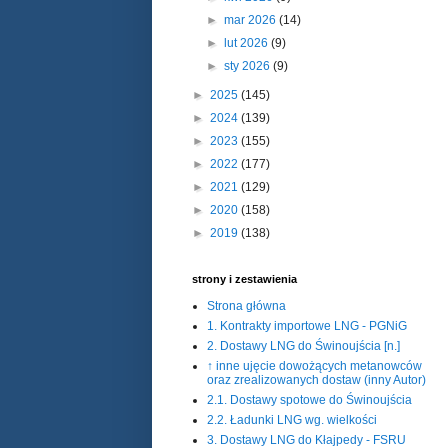
►
mar 2026
(14)
►
lut 2026
(9)
►
sty 2026
(9)
►
2025
(145)
►
2024
(139)
►
2023
(155)
►
2022
(177)
►
2021
(129)
►
2020
(158)
►
2019
(138)
strony i zestawienia
Strona główna
1. Kontrakty importowe LNG - PGNiG
2. Dostawy LNG do Świnoujścia [n.]
↑ inne ujęcie dowożących metanowców
oraz zrealizowanych dostaw (inny Autor)
2.1. Dostawy spotowe do Świnoujścia
2.2. Ładunki LNG wg. wielkości
3. Dostawy LNG do Kłajpedy - FSRU