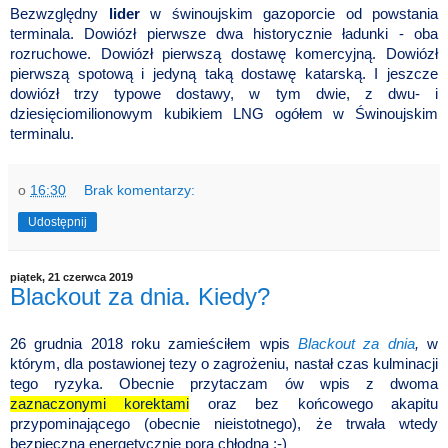
Bezwzględny
lider
w świnoujskim gazoporcie od powstania
terminala. Dowiózł pierwsze dwa historycznie ładunki - oba
rozruchowe. Dowiózł pierwszą dostawę komercyjną. Dowiózł
pierwszą spotową i jedyną taką dostawę katarską. I jeszcze
dowiózł trzy typowe dostawy, w tym dwie, z dwu- i
dziesięciomilionowym kubikiem LNG ogółem w Świnoujskim
terminalu.
o
16:30
Brak komentarzy:
Udostępnij
piątek, 21 czerwca 2019
Blackout za dnia. Kiedy?
26 grudnia 2018 roku zamieściłem wpis
Blackout za dnia
,
w
którym, dla postawionej tezy o zagrożeniu, nastał czas kulminacji
tego ryzyka. Obecnie przytaczam ów wpis z dwoma
zaznaczonymi korektami
oraz bez końcowego akapitu
przypominającego (obecnie nieistotnego), że trwała wtedy
bezpieczna energetycznie pora chłodna :-)