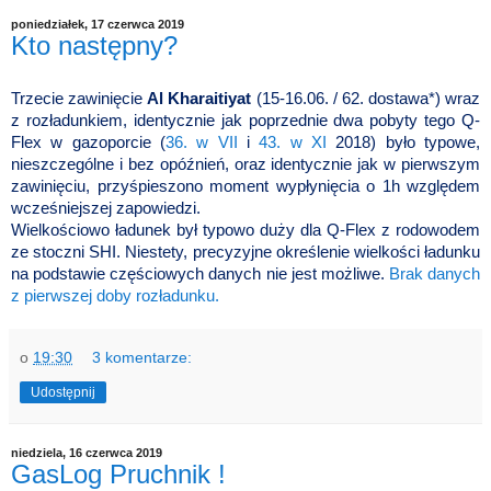
poniedziałek, 17 czerwca 2019
Kto następny?
Trzecie zawinięcie
Al Kharaitiyat
(15-16.06. / 62. dostawa*) wraz
z rozładunkiem, identycznie jak poprzednie dwa pobyty tego Q-
Flex w gazoporcie (
36. w VII
i
43. w XI
2018) było typowe,
nieszczególne i bez opóźnień, oraz identycznie jak w pierwszym
zawinięciu, przyśpieszono moment wypłynięcia o 1h względem
wcześniejszej zapowiedzi.
Wielkościowo ładunek był typowo duży dla Q-Flex z rodowodem
ze stoczni SHI.
Niestety, precyzyjne określenie wielkości ładunku
na podstawie częściowych danych nie jest możliwe.
Brak danych
z pierwszej doby rozładunku.
o
19:30
3 komentarze:
Udostępnij
niedziela, 16 czerwca 2019
GasLog Pruchnik !