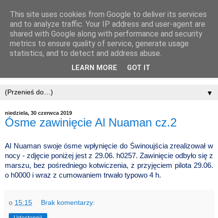
This site uses cookies from Google to deliver its services
and to analyze traffic. Your IP address and user-agent are
shared with Google along with performance and security
metrics to ensure quality of service, generate usage
statistics, and to detect and address abuse.
LEARN MORE
GOT IT
▼
niedziela, 30 czerwca 2019
Ósme zawinięcie Al Nuaman cz.2
Al Nuaman swoje ósme wpłynięcie do Świnoujścia zrealizował w
nocy - zdjęcie poniżej jest z 29.06. h0257. Zawinięcie odbyło się z
marszu, bez pośredniego kotwiczenia, z przyjęciem pilota 29.06.
o h0000 i wraz z cumowaniem trwało typowo 4 h.
o
15:15
Brak komentarzy: