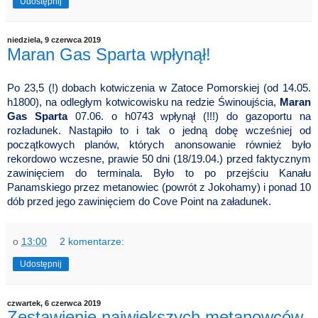
Udostępnij
niedziela, 9 czerwca 2019
Maran Gas Sparta wpłynął!
Po 23,5 (!) dobach kotwiczenia w Zatoce Pomorskiej (od 14.05.
h1800), na odległym kotwicowisku na redzie Świnoujścia,
Maran
Gas Sparta
07.06. o h0743 wpłynął (!!!) do gazoportu na
rozładunek. Nastąpiło to i tak o jedną dobę wcześniej od
początkowych planów, których anonsowanie również było
rekordowo wczesne, prawie 50 dni (18/19.04.)
przed faktycznym
zawinięciem do terminala. Było to po przejściu Kanału
Panamskiego przez metanowiec (powrót z Jokohamy) i ponad 10
dób przed jego zawinięciem do Cove Point na załadunek.
o
13:00
2 komentarze:
Udostępnij
czwartek, 6 czerwca 2019
Zestawienie największych metanowców