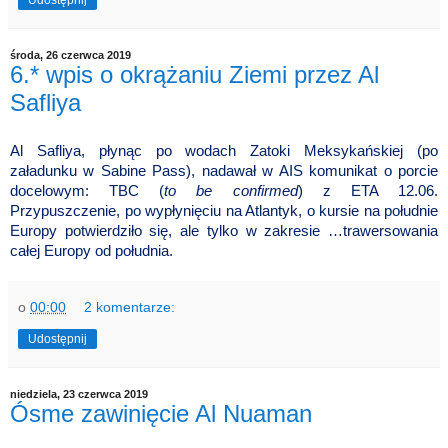
Udostępnij
środa, 26 czerwca 2019
6.* wpis o okrążaniu Ziemi przez Al
Safliya
Al Safliya, płynąc po wodach Zatoki Meksykańskiej (po
załadunku w Sabine Pass), nadawał w AIS komunikat o porcie
docelowym: TBC (
to be confirmed
) z ETA 12.06.
Przypuszczenie, po wypłynięciu na Atlantyk, o kursie na południe
Europy potwierdziło
się, ale tylko w zakresie …trawersowania
całej Europy od południa.
o
00:00
2 komentarze:
Udostępnij
niedziela, 23 czerwca 2019
Ósme zawinięcie Al Nuaman