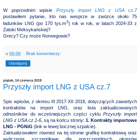
W poprzednim wpisie
Przyszły import LNG z USA cz.7
postawiłem pytanie, kto nas wesprze w zwózce około 75
3
ładunków LNG (po 170 tys.m
) rok w rok, w latach 2024-33 z
Zatoki Meksykańskiej?
Grecy? Czy może Norwegowie?
o
00:00
Brak komentarzy:
Udostępnij
piątek, 14 czerwca 2019
Przyszły import LNG z USA cz.7
Spis wpisów, z okresu III 2017-XII 2018, dotyczących zawartych
kontraktów na import LNG, oraz lista zaktualizowanych
odnośników do wcześniejszych części cyklu
Przyszły import
LNG z USA cz.1-6
, są na końcu strony:
1. Kontrakty importowe
LNG - PGNiG
(link w lewej bocznej szpalcie).
Zaktualizowałem również na tej stronie grafikę kontraktową oraz
wyliczenia szczegółowe dla poszczególnych okresów