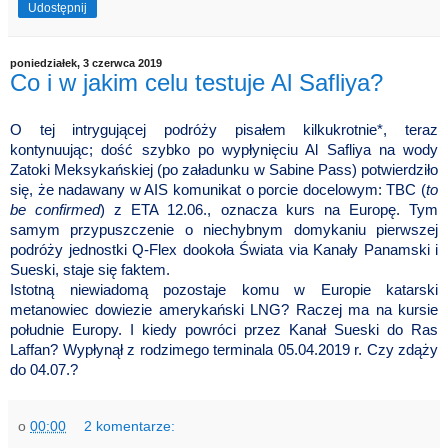
Udostępnij
poniedziałek, 3 czerwca 2019
Co i w jakim celu testuje Al Safliya?
O tej intrygującej podróży pisałem kilkukrotnie*, teraz
kontynuując; dość szybko po wypłynięciu Al Safliya na wody
Zatoki Meksykańskiej (po załadunku w Sabine Pass) potwierdziło
się, że nadawany w AIS komunikat o porcie docelowym: TBC (
to
be confirmed
) z ETA 12.06., oznacza kurs na Europę. Tym
samym przypuszczenie o niechybnym domykaniu pierwszej
podróży jednostki Q-Flex dookoła Świata via Kanały Panamski i
Sueski, staje się faktem.
Istotną niewiadomą pozostaje komu w Europie katarski
metanowiec dowiezie amerykański LNG? Raczej ma na kursie
południe Europy. I kiedy powróci przez Kanał Sueski do Ras
Laffan? Wypłynął z rodzimego terminala 05.04.2019 r. Czy zdąży
do 04.07.?
o
00:00
2 komentarze: