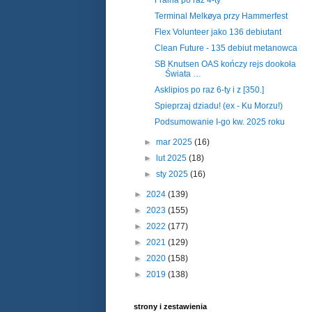
Fraiha po raz 4-ty
Terminal Melkøya przy Hammerfest
Flex Volunteer jako 136 debiutant
Clean Future - 135 debiut metanowca
SB Knutsen OAS kończy rejs dookoła
Świata …
Asklipios po raz 6-ty i z [350.]
Spieprzaj dziadu! (ex - Ku Morzu!)
Podsumowanie I-go kw. 2025 roku
►
mar 2025
(16)
►
lut 2025
(18)
►
sty 2025
(16)
►
2024
(139)
►
2023
(155)
►
2022
(177)
►
2021
(129)
►
2020
(158)
►
2019
(138)
strony i zestawienia