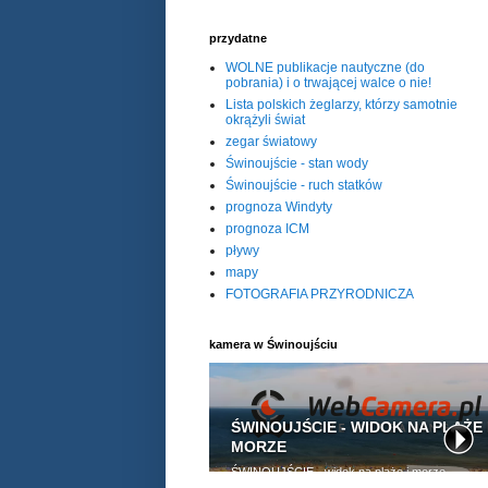
przydatne
WOLNE publikacje nautyczne (do
pobrania) i o trwającej walce o nie!
Lista polskich żeglarzy, którzy samotnie
okrążyli świat
zegar światowy
Świnoujście - stan wody
Świnoujście - ruch statków
prognoza Windyty
prognoza ICM
pływy
mapy
FOTOGRAFIA PRZYRODNICZA
kamera w Świnoujściu