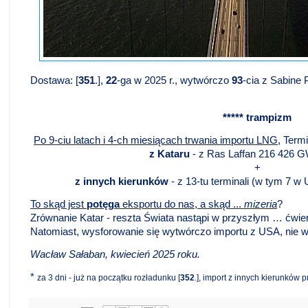
Dostawa: [
351
.],
22
-ga w 2025 r., wytwórczo
93
-cia z Sabine 
***** trampizm
Po 9-ciu latach i 4-ch miesiącach trwania importu LNG
, Term
z Kataru
- z Ras Laffan 216 426 
+
z innych kierunków
- z 13-tu terminali (w tym 7
To skąd jest
potęga
eksportu do nas, a skąd ...
mizeria
?
Zrównanie Katar - reszta Świata nastąpi w przyszłym … ćwie
Natomiast, wysforowanie się wytwórczo importu z USA, nie w 
Wacław Sałaban, kwiecień 2025 roku.
*
za 3 dni - już na początku rozładunku [
352
.], import z innych kierunków