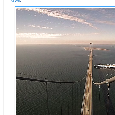
GWh
.