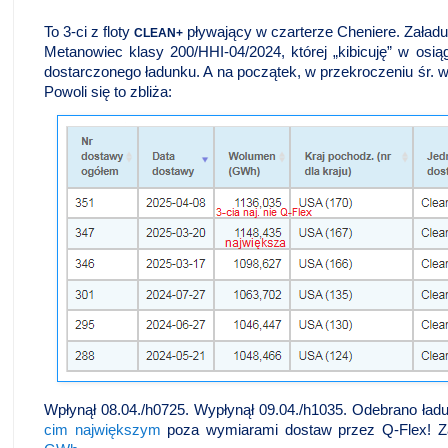
To 3-ci z floty
pływający w czarterze Cheniere. Załadu
CLEAN+
Metanowiec klasy 200/HHI-04/2024, której „kibicuję” w osi
dostarczonego ładunku. A na początek, w przekroczeniu śr. 
Powoli się to zbliża:
Wpłynął 08.04./h0725. Wypłynął 09.04./h1035. Odebrano ła
cim największym
poza wymiarami dostaw przez Q-Flex! Z