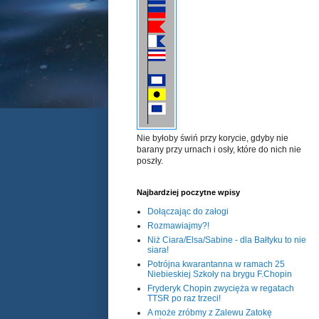
Nie byłoby świń przy korycie, gdyby nie
barany przy urnach i osły, które do nich nie
poszły.
Najbardziej poczytne wpisy
Dołączając do załogi
Rozmawiajmy?!
Niż Ciara/Elsa/Sabine - dla Bałtyku to nie
siara!
Potrójna kwarantanna w ramach 25
Niebieskiej Szkoły na brygu F.Chopin
Fryderyk Chopin zwycięża w regatach
TTSR po raz trzeci!
A może zróbmy z Zalewu Zatokę