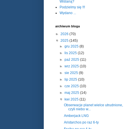
Wiślaną?
Podzielmy się !!!
Wydano ...
archiwum bloga
►
2026
(70)
▼
2025
(145)
►
gru 2025
(8)
►
lis 2025
(12)
►
paź 2025
(11)
►
wrz 2025
(10)
►
sie 2025
(9)
►
lip 2025
(10)
►
cze 2025
(10)
►
maj 2025
(14)
▼
kwi 2025
(11)
Obserwacje planet wielce utrudnione,
czyli niebo w...
Amberjack LNG
Aristarchos po raz 6-ty