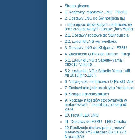
Strona główna
1. Kontrakty importowe LNG - PGNiG
2. Dostawy LNG do Świnoujścia [n.]
↑ inne ujęcie dowożących metanowców
oraz zrealizowanych dostaw (inny Autor)
2.1. Dostawy spotowe do Świnoujścia
2.2. Ładunki LNG wg. wielkości
3. Dostawy LNG do Kłajpedy - FSRU
4. Zawinięcia Q-Flex do Europy i Turcji
5.1. Ładunki LNG z Sabetty-Yamal:
XII2017-VII2018 ...
5.2. Ładunki LNG z Sabetty-Yamal: VIII-
XII 2018 [44:-116:].
6. Największe metanowce Q-Flex/Q-Max
7. Zestawienie jednostek typu Yamalmax
8. Ściąga o przelicznikach
9. Rodzaje napędów stosowanych w
metanowcach - aktualizacja listopad
2024
10. Flota FLEX LNG
11. Dostawy do FSRU - LNG Croatia
12.Realizacje dostaw przez „nasze”
metanowce XYZ Knutsen OAS i XYZ
Maran GAS