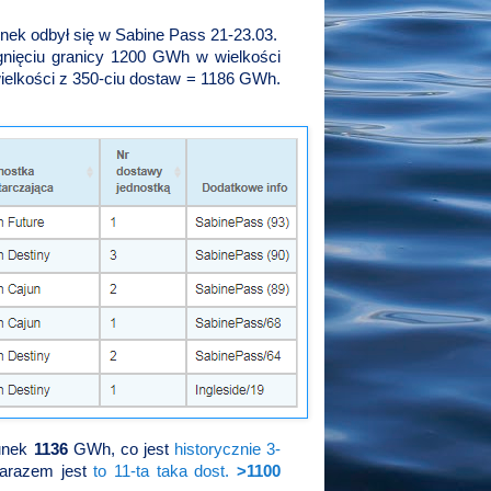
nek odbył się w Sabine Pass 21-23.03.
ągnięciu granicy 1200 GWh w wielkości
wielkości z 350-ciu dostaw = 1186 GWh.
dunek
1136
GWh, co jest
historycznie 3-
arazem jest
to 11-ta taka dost.
>1100