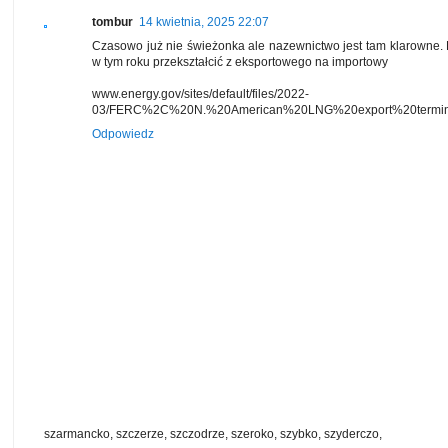
tombur
14 kwietnia, 2025 22:07
Czasowo już nie świeżonka ale nazewnictwo jest tam klarowne. 
w tym roku przekształcić z eksportowego na importowy
www.energy.gov/sites/default/files/2022-
03/FERC%2C%20N.%20American%20LNG%20export%20termina
Odpowiedz
szarmancko, szczerze, szczodrze, szeroko, szybko, szyderczo,