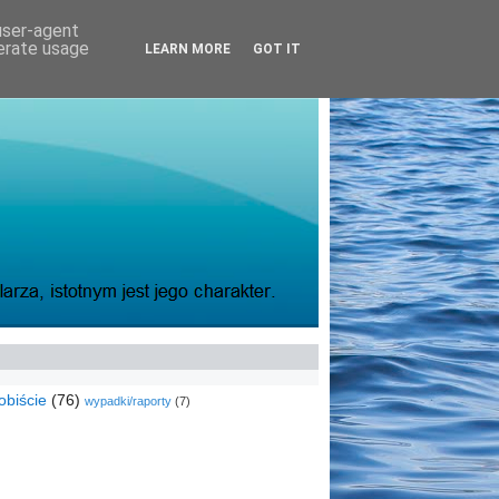
 user-agent
nerate usage
LEARN MORE
GOT IT
obiście
(76)
wypadki/raporty
(7)