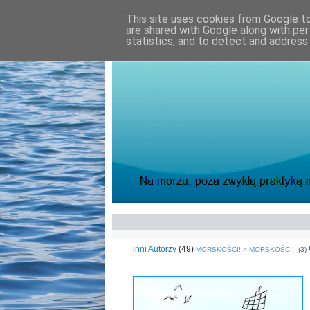
This site uses cookies from Google to 
are shared with Google along with per
statistics, and to detect and address
inni Autorzy
(49)
MORSKOŚCI! > MORSKOŚCI!!
(3)