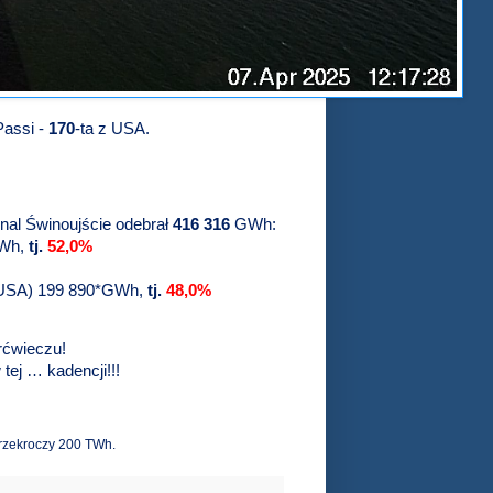
Passi -
170
-ta z USA.
inal Świnoujście odebrał
416 316
GWh:
GWh,
tj.
52,0%
 w USA) 199 890*GWh,
tj.
48,0%
rćwieczu!
tej … kadencji!!!
 przekroczy 200 TWh.