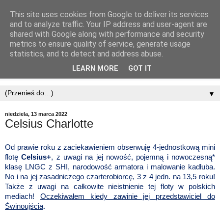
This site uses cookies from Google to deliver its services
and to analyze traffic. Your IP address and user-agent are
shared with Google along with performance and security
metrics to ensure quality of service, generate usage
statistics, and to detect and address abuse.
LEARN MORE
GOT IT
▼
niedziela, 13 marca 2022
Celsius Charlotte
Od prawie roku z zaciekawieniem obserwuję 4-jednostkową mini
flotę
Celsius+
, z uwagi na jej nowość, pojemną i nowoczesną*
klasę LNGC z SHI, narodowość armatora i malowanie kadłuba.
No i na jej zasadniczego czarterobiorcę, 3 z 4 jedn. na 13,5 roku!
Także z uwagi na całkowite nieistnienie tej floty w polskich
mediach!
Oczekiwałem kiedy zawinie jej przedstawiciel do
Świnoujścia
.