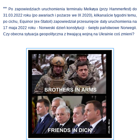
**
Po zapowiedziach uruchomienia terminalu Melkøya (przy Hammerfest) do
31.03.2022 roku (po awariach i pożarze we IX 2020), kilkanaście tygodni temu,
po cichu, Equinor (ex-Statoil) zapowiedział przesunięcie daty uruchomienia na
17 maja 2022 roku - Norweski dzień konstytucji - święto państwowe Norwegii.
Czy obecna sytuacja geopolityczna z trwającą wojną na Ukrainie coś zmieni?