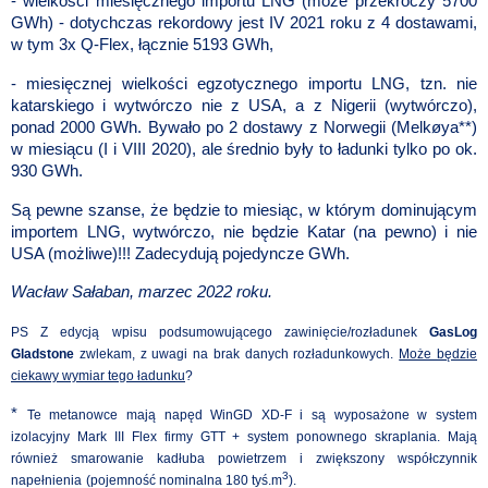
- wielkości miesięcznego importu LNG (może przekroczy 5700
GWh) - dotychczas rekordowy jest IV 2021 roku z 4 dostawami,
w tym 3x Q-Flex, łącznie 5193 GWh,
- miesięcznej wielkości egzotycznego importu LNG, tzn. nie
katarskiego i wytwórczo nie z USA, a z Nigerii (wytwórczo),
ponad 2000 GWh. Bywało po 2 dostawy z Norwegii (Melkøya**)
w miesiącu (I i VIII 2020), ale średnio były to ładunki tylko po ok.
930 GWh.
Są pewne szanse, że będzie to miesiąc, w którym dominującym
importem LNG, wytwórczo, nie będzie Katar (na pewno) i nie
USA (możliwe)!!! Zadecydują pojedyncze GWh.
Wacław Sałaban, marzec 2022 roku.
PS Z edycją wpisu podsumowującego zawinięcie/rozładunek
GasLog
Gladstone
zwlekam, z uwagi na brak danych rozładunkowych.
Może będzie
ciekawy wymiar tego ładunku
?
*
Te metanowce mają napęd WinGD XD-F i są wyposażone w system
izolacyjny Mark III Flex firmy GTT + system ponownego skraplania. Mają
również smarowanie kadłuba powietrzem i zwiększony współczynnik
3
napełnienia
(pojemność nominalna 180 tyś.m
).