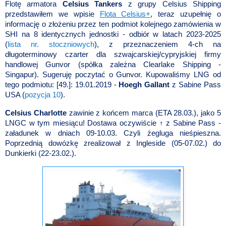
Flotę armatora
Celsius Tankers
z grupy Celsius Shipping
przedstawiłem we wpisie
Flota Celsius+
, teraz uzupełnię o
informację o złożeniu przez ten podmiot kolejnego zamówienia w
SHI na 8 identycznych jednostki - odbiór w latach 2023-2025
(
lista nr. stoczniowych
), z przeznaczeniem 4-ch na
długoterminowy czarter dla szwajcarskiej/cypryjskiej firmy
handlowej Gunvor (spółka zależna Clearlake Shipping -
Singapur). Sugeruję poczytać o Gunvor. Kupowaliśmy LNG od
tego podmiotu: [49.]: 19.01.2019 -
Hoegh Gallant
z Sabine Pass
USA (
pozycja 10
).
Celsius Charlotte
zawinie z końcem marca (ETA 28.03.), jako 5
LNGC w tym miesiącu! Dostawa oczywiście ↑ z Sabine Pass -
załadunek w dniach 09-10.03. Czyli żegluga nieśpieszna.
Poprzednią dowózkę zrealizował z Ingleside (05-07.02.) do
Dunkierki (22-23.02.).