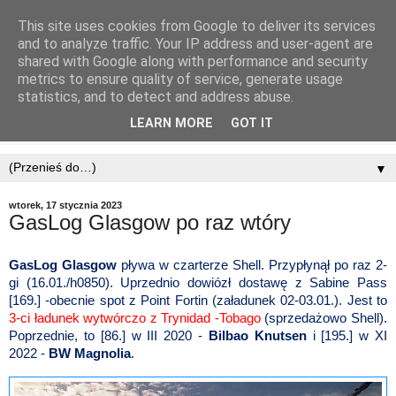
This site uses cookies from Google to deliver its services
and to analyze traffic. Your IP address and user-agent are
shared with Google along with performance and security
metrics to ensure quality of service, generate usage
statistics, and to detect and address abuse.
LEARN MORE
GOT IT
▼
wtorek, 17 stycznia 2023
GasLog Glasgow po raz wtóry
GasLog Glasgow
pływa w czarterze Shell. Przypłynął po raz 2-
gi (16.01./h0850). Uprzednio dowiózł dostawę z Sabine Pass
[169.] -obecnie spot z Point Fortin (załadunek 02-03.01.). Jest to
3-ci ładunek wytwórczo z Trynidad -Tobago
(sprzedażowo Shell).
Poprzednie, to [86.] w III 2020 -
Bilbao Knutsen
i [195.] w XI
2022 -
BW Magnolia
.