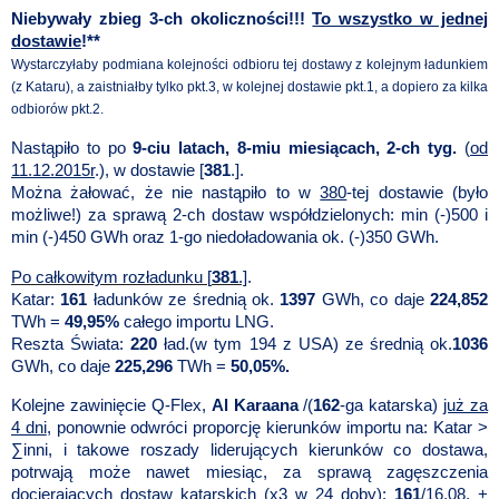
Niebywały zbieg 3-ch okoliczności!!!
To wszystko w jednej
dostawie
!**
Wystarczyłaby podmiana kolejności odbioru tej dostawy z kolejnym ładunkiem
(z Kataru), a zaistniałby tylko pkt.3, w kolejnej dostawie pkt.1, a dopiero za kilka
odbiorów pkt.2.
Nastąpiło to po
9-ciu latach, 8-miu miesiącach, 2-ch tyg.
(
od
11.12.2015r
.), w dostawie [
381
.].
Można żałować, że nie nastąpiło to w
380
-tej dostawie (było
możliwe!) za sprawą 2-ch dostaw współdzielonych: min (-)500 i
min (-)450 GWh oraz 1-go niedoładowania ok. (-)350 GWh.
Po całkowitym rozładunku [
381
.]
.
Katar:
161
ładunków ze średnią ok.
1397
GWh, co daje
224,852
TWh =
49,95%
całego importu LNG.
Reszta Świata:
220
ład.(w tym 194 z USA) ze średnią ok.
1036
GWh, co daje
225,296
TWh =
50,05%.
Kolejne zawinięcie Q-Flex,
Al Karaana
/(
162
-ga katarska)
już za
4 dni
, ponownie odwróci proporcję kierunków importu na: Katar >
∑inni, i takowe roszady liderujących kierunków co dostawa,
potrwają może nawet miesiąc, za sprawą zagęszczenia
docierających dostaw katarskich (x3
w 24 doby):
161
/16.08.
+