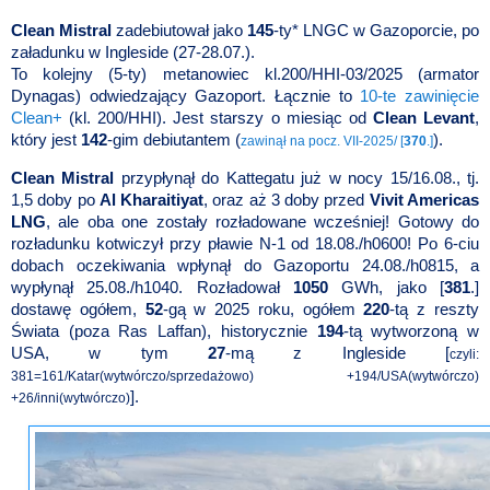
Clean Mistral
zadebiutował jako
145
-ty* LNGC w Gazoporcie, po
załadunku w Ingleside (27-28.07.).
To kolejny (5-ty) metanowiec kl.200/HHI-03/2025 (armator
Dynagas) odwiedzający Gazoport. Łącznie to
10-te zawinięcie
Clean+
(kl.
200/HHI). Jest starszy o miesiąc od
Clean Levant
,
który jest
142
-gim debiutantem (
).
zawinął na pocz. VII-2025/ [
370
.]
Clean Mistral
przypłynął do Kattegatu już w nocy 15/16.08., tj.
1,5 doby po
Al Kharaitiyat
, oraz aż 3 doby przed
Vivit Americas
LNG
, ale oba one zostały rozładowane wcześniej! Gotowy do
rozładunku kotwiczył przy pławie N-1 od 18.08./h0600! Po 6-ciu
dobach oczekiwania wpłynął do Gazoportu 24.08./h0815, a
wypłynął 25.08./h1040. Rozładował
1050
GWh, jako [
381
.]
dostawę ogółem,
52
-gą w 2025 roku, ogółem
220
-tą z reszty
Świata (poza Ras Laffan), historycznie
194
-tą wytworzoną w
USA, w tym
27
-mą z Ingleside [
czyli:
381=161/Katar(wytwórczo/sprzedażowo) +194/USA(wytwórczo)
].
+26/inni(wytwórczo)