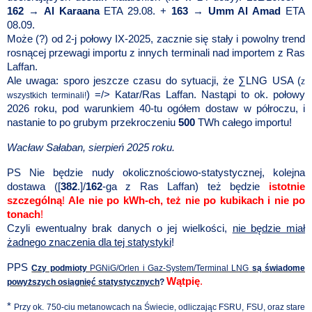
162
→
Al Karaana
ETA 29.08.
+
163
→
Umm Al Amad
ETA
08.09.
Może (?) od 2-j połowy IX-2025, zacznie się stały i powolny trend
rosnącej przewagi importu z innych terminali nad importem z Ras
Laffan.
Ale uwaga: sporo jeszcze czasu do sytuacji, że ∑LNG USA (
z
) =/> Katar/Ras Laffan. Nastąpi to ok. połowy
wszystkich terminali!
2026 roku, pod warunkiem 40-tu ogółem dostaw w półroczu, i
nastanie to po grubym przekroczeniu
500
TWh całego importu!
Wacław Sałaban, sierpień 2025 roku.
PS Nie będzie nudy okolicznościowo-statystycznej, kolejna
dostawa ([
382
.]/
162
-ga z Ras Laffan) też będzie
istotnie
szczególną
!
Ale nie po kWh-ch, też nie po kubikach i nie po
tonach
!
Czyli ewentualny brak danych o jej wielkości,
nie będzie miał
żadnego znaczenia dla tej statystyki
!
PPS
Czy podmioty
PGNiG/Orlen i Gaz-System/Terminal LNG
są świadome
Wątpię
.
powyższych osiągnięć statystycznych
?
*
Przy ok. 750-ciu metanowcach na Świecie, odliczając FSRU, FSU, oraz stare