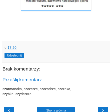
o
17:20
Udostępnij
Brak komentarzy:
Prześlij komentarz
szarmancko, szczerze, szczodrze, szeroko,
szybko, szyderczo,
‹
›
Strona główna