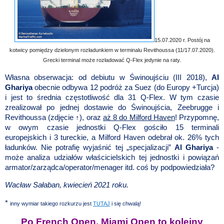
15.07.2020 r. Postój na
kotwicy pomiędzy dzielonym rozładunkiem w terminalu Revithoussa (11/17.07.2020).
Grecki terminal może rozładować Q-Flex jedynie na raty.
Własna obserwacja: od debiutu w Świnoujściu (III 2018),
Al
Ghariya
obecnie odbywa 12 podróż za Suez (do Europy +Turcja)
i jest to średnia częstotliwość dla 31 Q-Flex. W tym czasie
zrealizował po jednej dostawie do Świnoujścia, Zeebrugge i
Revithoussa (zdjęcie ↑), oraz
aż 8 do Milford Haven
! Przypomnę,
w owym czasie jednostki Q-Flex gościło 15 terminali
europejskich i 3 tureckie, a Milford Haven odebrał ok. 26% tych
ładunków. Nie potrafię wyjaśnić tej „specjalizacji”
Al Ghariya
-
może analiza udziałów właścicielskich tej jednostki i powiązań
armator/zarządca/operator/menager itd. coś by podpowiedziała?
Wacław Sałaban, kwiecień 2021 roku.
*
inny wymiar takiego rozkurzu jest
TUTAJ
i się chwalą!
Po French Open, Miami Open to kolejny