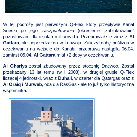
W tej podróży jest pierwszym Q-Flex który przepływał Kanał
Sueski po jego
zaszpuntowaniu
(określenie „zablokowanie”
pozostawiam dla działań militarnych). Przeprawiał się wraz z
Al
Gattara
, ale poprzedzał go w konwoju. Zaliczył dobę poślizgu w
oczekiwaniu na wejście do Kanału, przeprawa nastąpiła 06.04.
zamiast 05.04.
Al Gattara
miał +2 doby w oczekiwaniu.
Al Ghariya
został zbudowany przez stocznię Daewoo. Został
przekazany 13 lat temu (w I 2008), w drugiej grupie Q-Flex
liczącej 4 jednostki, wraz z
Duhail
, w czarter dla Qatargas oraz z
Al Oraiq
i
Murwab
, oba dla RasGas - ale to już tylko historyczna
wspominka.