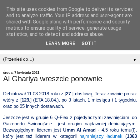
This site uses cookies from Google to deliver its services
and to analyze traffic. Your IP address and user-agent are
shared with Google along with performance and security
metrics to ensure quality of service, generate usage
statistics, and to detect and address abuse.
LEARN MORE
GOT IT
▼
środa, 7 kwietnia 2021
Al Ghariya wreszcie ponownie
Debiutował 11.03.2018 roku z [
27.
] dostawą. Teraz zawinie po raz
wtóry z [
123.
] (ETA 18.04.), po 3 latach, 1 miesiącu i 1 tygodniu,
oraz po 95 innych dostawach.
Jeszcze jest w grupie 6 Q-Flex z pojedynczymi zawinięciami do
Gazoportu Świnoujście i jest drugim najdawniej debiutującym.
Bezwzględnym liderem jest
Umm Al Amad
- 4,5 roku temu(!),
który jest też liderem w kategorii
najmniejszy ładunek
(
1363