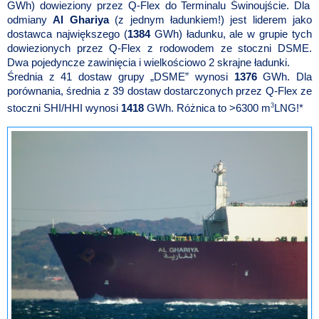
GWh) dowieziony przez Q-Flex do Terminalu Świnoujście. Dla
odmiany
Al Ghariya
(z jednym ładunkiem!) jest liderem jako
dostawca największego (
1384
GWh) ładunku, ale w grupie tych
dowiezionych przez Q-Flex z rodowodem ze stoczni DSME.
Dwa pojedyncze zawinięcia i wielkościowo 2 skrajne ładunki.
Średnia z 41 dostaw grupy „DSME” wynosi
1376
GWh. Dla
porównania, średnia z 39 dostaw dostarczonych przez Q-Flex ze
3
stoczni SHI/HHI wynosi
1418
GWh. Różnica to >6300 m
LNG!*