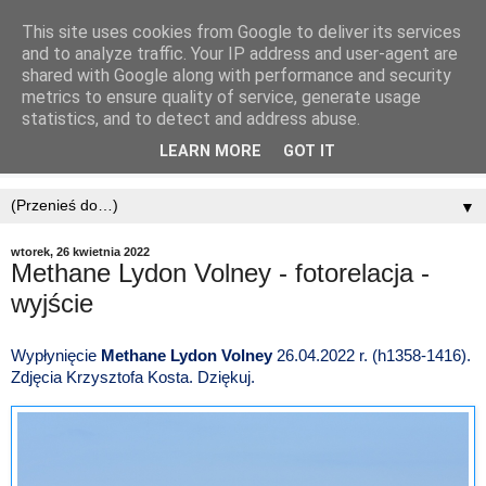
This site uses cookies from Google to deliver its services
and to analyze traffic. Your IP address and user-agent are
shared with Google along with performance and security
metrics to ensure quality of service, generate usage
statistics, and to detect and address abuse.
LEARN MORE
GOT IT
▼
wtorek, 26 kwietnia 2022
Methane Lydon Volney - fotorelacja -
wyjście
Wypłynięcie
Methane Lydon Volney
26.04.2022 r. (h1358-1416).
Zdjęcia Krzysztofa Kosta. Dziękuj.