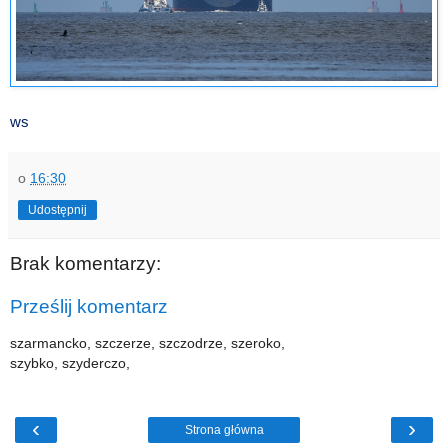
ws
o
16:30
Udostępnij
Brak komentarzy:
Prześlij komentarz
szarmancko, szczerze, szczodrze, szeroko,
szybko, szyderczo,
‹
›
Strona główna