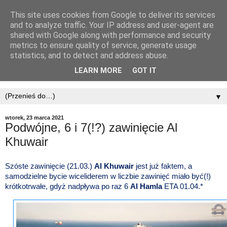
This site uses cookies from Google to deliver its services
and to analyze traffic. Your IP address and user-agent are
shared with Google along with performance and security
metrics to ensure quality of service, generate usage
statistics, and to detect and address abuse.
LEARN MORE
GOT IT
▼
wtorek, 23 marca 2021
Podwójne, 6 i 7(!?) zawinięcie Al
Khuwair
Szóste zawinięcie (21.03.)
Al Khuwair
jest już faktem, a
samodzielne bycie wiceliderem w liczbie zawinięć miało być(!)
krótkotrwałe, gdyż nadpływa
po raz 6
Al Hamla
ETA 01.04.*