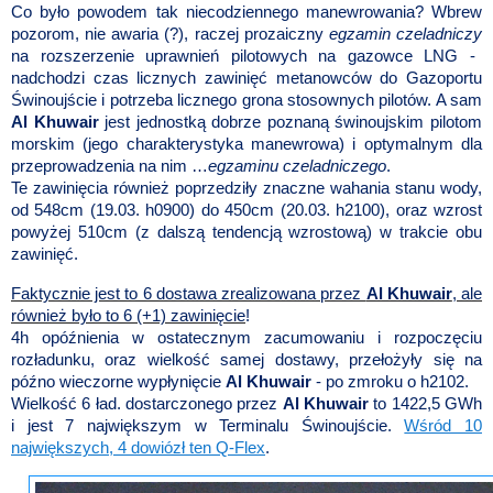
Co było powodem tak niecodziennego manewrowania? Wbrew
pozorom, nie awaria (?), raczej prozaiczny
egzamin czeladniczy
na rozszerzenie uprawnień pilotowych na gazowce LNG -
nadchodzi czas licznych zawinięć metanowców do Gazoportu
Świnoujście i potrzeba licznego grona stosownych pilotów. A sam
Al Khuwair
jest jednostką dobrze poznaną świnoujskim pilotom
morskim (jego charakterystyka manewrowa) i optymalnym dla
przeprowadzenia na nim …
egzaminu czeladniczego
.
Te zawinięcia również poprzedziły znaczne wahania stanu wody,
od 548cm (19.03. h0900) do 450cm (20.03. h2100), oraz wzrost
powyżej 510cm (z dalszą tendencją wzrostową) w trakcie obu
zawinięć.
Faktycznie jest to 6 dostawa zrealizowana przez
Al Khuwair
, ale
również było to 6 (+1) zawinięcie
!
4h opóźnienia w ostatecznym zacumowaniu i rozpoczęciu
rozładunku, oraz wielkość samej dostawy, przełożyły się na
późno wieczorne wypłynięcie
Al Khuwair
- po zmroku o h2102.
Wielkość 6 ład. dostarczonego przez
Al Khuwair
to 1422,5 GWh
i jest 7 największym w Terminalu Świnoujście.
Wśród 10
największych, 4 dowiózł ten Q-Flex
.