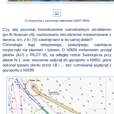
↑3 uchwycenia z porannego wpływania (h0847-0900).
Czy, aby pozostać konsekwentnie samodzielnym wiceliderem
(po Al Nuaman x8), zastosowano niecodzienne manewrowanie z
dwoma, tzn. z 6 i 7(!) zawinięciami w tej samej dobie!?
Chronologia tego nietypowego, podwójnego, zawinięcia
rozpoczęła się planowo i typowo. O h0600 metanowiec przejął
pilotów (ilu?) z PILOT 65, na odległej redzie Świnoujścia przy
pławie N-1, oraz stosownie wpłynął do gazoportu o h0852, gdzie
dokonał typowo obrotu przez LB i … bez cumowania wypłynął z
gazoportu o h0935!