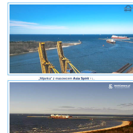
„Mijanka” z masowcem
Asia Spirit
↑↓.