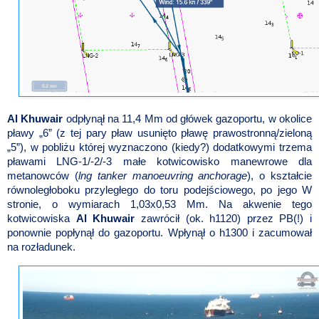
Al Khuwair
odpłynął na 11,4 Mm od główek gazoportu, w okolice
pławy „6” (z tej pary pław
usunięto pławę prawostronną/zieloną
„5”), w pobliżu której wyznaczono (kiedy?) dodatkowymi trzema
pławami LNG-1/-2/-3 małe kotwicowisko manewrowe dla
metanowców (
lng tanker manoeuvring anchorage
), o kształcie
równoległoboku przyległego do toru podejściowego, po jego W
stronie, o wymiarach 1,03x0,53 Mm. Na akwenie tego
kotwicowiska
Al Khuwair
zawrócił (ok. h1120) przez PB(!) i
ponownie popłynął do gazoportu. Wpłynął o h1300 i zacumował
na rozładunek.