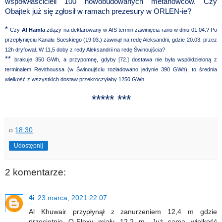
współwłaścicieli 100 nowobudowanych metanowców. Czy
Obajtek już się zgłosił w ramach prezesury w ORLEN-ie?
*
Czy
Al Hamla
zdąży na deklarowany w AIS termin zawinięcia rano w dniu 01.04.? Po
przepłynięciu Kanału Sueskiego (19.03.) zawinął na redę Aleksandrii, gdzie 20.03. przez
12h dryfował. W 11,5 doby z redy Aleksandrii na redę Świnoujścia?
**
brakuje 350 GWh, a przypomnę, gdyby [72.] dostawa nie była współdzieloną z
terminalem Revithoussa (w Świnoujściu rozładowano jedynie 390 GWh), to średnia
wielkość z wszystkich dostaw przekroczyłaby 1250 GWh.
***** ***
o
18:30
Udostępnij
2 komentarze:
4i
23 marca, 2021 22:07
Al Khuwair przypłynął z zanurzeniem 12,4 m gdzie
przeciętnie Q-Flexy miały 12,2 m. Już sama wielkość