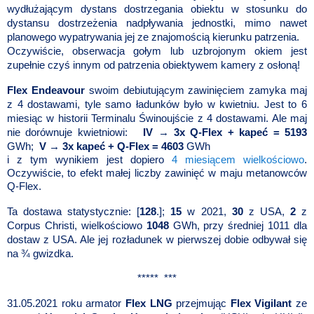
wydłużającym dystans dostrzegania obiektu w stosunku do
dystansu dostrzeżenia nadpływania jednostki, mimo nawet
planowego wypatrywania jej ze znajomością kierunku patrzenia.
Oczywiście, obserwacja gołym lub uzbrojonym okiem jest
zupełnie czyś innym od patrzenia obiektywem kamery z osłoną!
Flex Endeavour
swoim debiutującym zawinięciem zamyka maj
z 4 dostawami, tyle samo ładunków było w kwietniu. Jest to 6
miesiąc w historii Terminalu Świnoujście z 4 dostawami. Ale maj
nie dorównuje kwietniowi:
IV
→
3x Q-Flex + kapeć = 5193
GWh;
V → 3x kapeć + Q-Flex = 4603
GWh
i z tym wynikiem jest dopiero
4 miesiącem wielkościowo
.
Oczywiście, to efekt małej liczby zawinięć w maju metanowców
Q-Flex.
Ta dostawa statystycznie: [
128
.];
15
w 2021,
30
z USA,
2
z
Corpus Christi, wielkościowo
1048
GWh, przy średniej 1011 dla
dostaw z USA. Ale jej rozładunek w pierwszej dobie odbywał się
na ¾ gwizdka.
***** ***
31.05.2021 roku armator
Flex LNG
przejmując
Flex Vigilant
ze