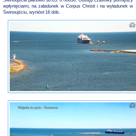
Świnoujścia planowo 30.05. o h0830. Odstęp czasowy pomiędzy
wpłynięciami, na załadunek w Corpus Christi i na wyładunek w
Świnoujściu, wyniósł 16 dób.