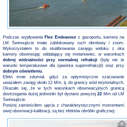
Podczas wypływania
Flex Endeavour
z gazoportu, kamera na
LM Świnoujście miała zablokowany ruch obrotowy i zoom.
Wykorzystałem to do skalibrowania zasięgu widoku z oka
kamery obserwując oddalający się metanowiec, w warunkach
dobrej widzialności przy normalnej refrakcji
(były nie te
warunki temperaturowe dla zjawiska superrefrakcji!) oraz przy
dobrym oświetleniu
.
Efekt mnie zdumiał, gdyż za optymistyczne szacowanie
uważałem zasięg około 12 Mm, tj. do granicy wód terytorialnych.
Okazało się, że w tych warunkach obserwacyjnych granicą
dostrzegania dużej jednostki był dystans powyżej
22
Mm od LM
Świnoujście.
Poniżej zamieściłem ujęcia z charakterystycznymi momentami
owej obserwacji-kalibracji, są bez efektów obróbki graficznej: