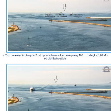
↑ Tuż po minięciu pławy N-2 i skręcie w lewo w kierunku pławy N-1 → odległość 20 Mm
od LM Świnoujście.