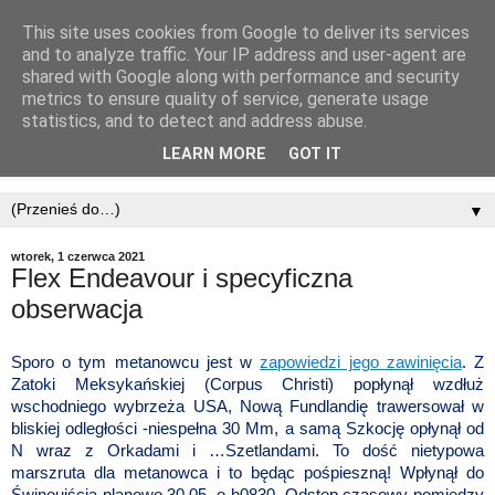
This site uses cookies from Google to deliver its services
and to analyze traffic. Your IP address and user-agent are
shared with Google along with performance and security
metrics to ensure quality of service, generate usage
statistics, and to detect and address abuse.
LEARN MORE
GOT IT
▼
wtorek, 1 czerwca 2021
Flex Endeavour i specyficzna
obserwacja
Sporo o tym metanowcu jest w
zapowiedzi jego zawinięcia
. Z
Zatoki Meksykańskiej (Corpus Christi) popłynął wzdłuż
wschodniego wybrzeża USA, Nową Fundlandię trawersował w
bliskiej odległości -niespełna 30 Mm, a samą Szkocję opłynął od
N wraz z Orkadami i …Szetlandami. To dość nietypowa
marszruta dla metanowca i to będąc pośpieszną! Wpłynął do