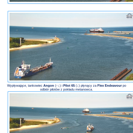
Wypływające, tankowiec
Angon
(↑↓)
i
Pilot 65
(↓) płynący za
Flex Endeavour
po
odbiór pilotów z pokładu metanowca.