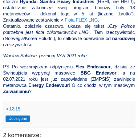
stoczni
Hyundai Samho Heavy Industries
(HSHI, nie HHI !),
ostatecznie zakończył swój program budowy floty 13
metanowców - dokonał tego w 5 lat (liczone „brutto”).
Zaktualizowane zestawienie >
Flota FLEX LNG
.
Ostatnio, zbieżnie czasowo, ukazał się tekst „
Czy Polsce
potrzebna jest flota zbiornikowców LNG
”. Tam rzeczywistość
(Norwegia/Korea Połudn.), tu całkowite oderwanie od
narodowej
rzeczywistości.
Wacław Sałaban, przełom V/VI 2021 roku.
PS Po wczorajszym odpłynięciu
Flex Endeavour
, dzisiaj ze
Świnoujścia wypłynął masowiec
BBG Endeavor
, a na
02.07.2021 roku jest już zapowiadane (ZMPSiŚ) zawinięcie
metanowca
Energy Endeavour
! O co chodzi w tym masowym
Zaiwanianiu
?
o
12:15
Udostępnij
2 komentarze: