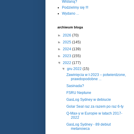
Wiślaną?
Podzielmy się !!!
Wydano ...
archiwum bloga
►
2026
(70)
►
2025
(145)
►
2024
(139)
►
2023
(155)
▼
2022
(177)
▼
gru 2022
(15)
Zawinięcia w I-2023 – potwierdzone,
prawdopodobne ...
Sasinada?
FSRU Neptune
GasLog Sydney w debiucie
Golar Seal raz za razem po raz 6-ty
Q-Max-y w Europie w latach 2017-
2022
GasLog Sydney - 89 debiut
metanowca