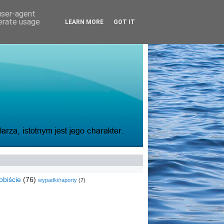
 user-agent
nerate usage
LEARN MORE
GOT IT
obiście
(76)
wypadki/raporty
(7)