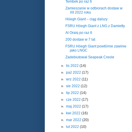
Tembek po raz 6
Zamieszanie w odbiorach dostaw w
XII 2022 roku
Höegh Giant – ciąg dalszy
FSRU Höegh Giant z LNG z Damietty
Al Oraiq po raz 6
200 dostaw w 7 lat
FSRU Höegh Giant powtórnie zawinie
jako LNGC
Zadebiutował Seapeak Creole
►
lis 2022
(14)
►
paź 2022
(17)
►
wrz 2022
(11)
►
sie 2022
(12)
►
lip 2022
(14)
►
cze 2022
(17)
►
maj 2022
(17)
►
kwi 2022
(16)
►
mar 2022
(20)
►
lut 2022
(10)