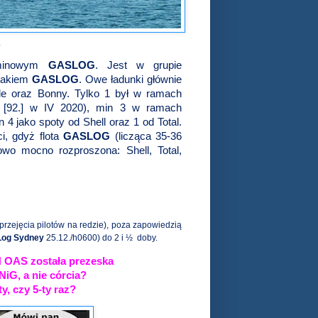
.
ominowym
GASLOG
. Jest w grupie
znakiem
GASLOG
. Owe ładunki głównie
ide oraz Bonny. Tylko 1 był w ramach
[92.] w IV 2020), min 3 w ramach
4 jako spoty od Shell oraz 1 od Total.
i, gdyż flota
GASLOG
(licząca 35-36
owo mocno rozproszona: Shell, Total,
przejęcia pilotów na redzie), poza zapowiedzią
og Sydney
25.12./h0600) do 2 i ½
doby.
OAS została prezeska
iG, a nie córcia?
, czy 5-ty raz?