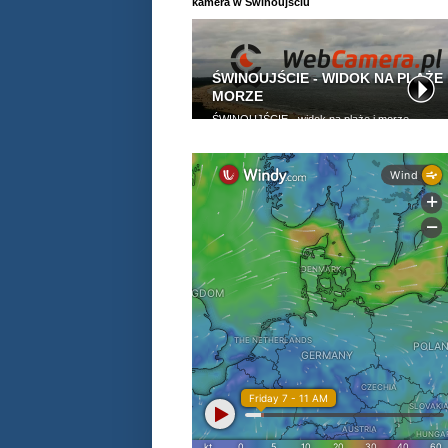
kamera w Świnoujściu