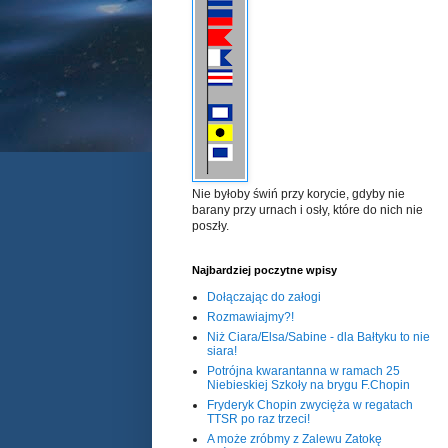
Nie byłoby świń przy korycie, gdyby nie
barany przy urnach i osły, które do nich nie
poszły.
Najbardziej poczytne wpisy
Dołączając do załogi
Rozmawiajmy?!
Niż Ciara/Elsa/Sabine - dla Bałtyku to nie
siara!
Potrójna kwarantanna w ramach 25
Niebieskiej Szkoły na brygu F.Chopin
Fryderyk Chopin zwycięża w regatach
TTSR po raz trzeci!
A może zróbmy z Zalewu Zatokę