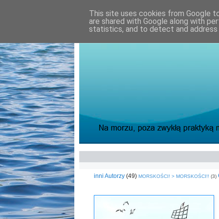
This site uses cookies from Google to 
are shared with Google along with per
statistics, and to detect and address
inni Autorzy
(49)
MORSKOŚCI! > MORSKOŚCI!!
(3)