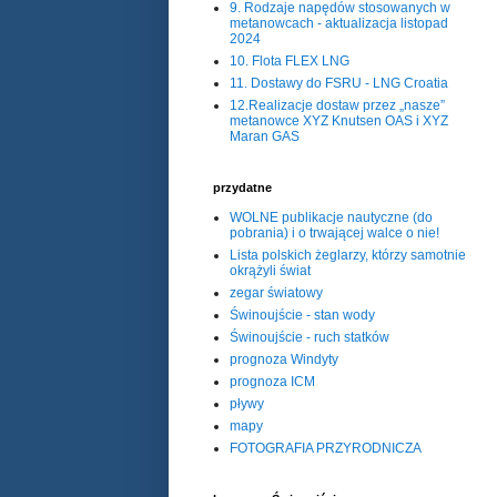
9. Rodzaje napędów stosowanych w
metanowcach - aktualizacja listopad
2024
10. Flota FLEX LNG
11. Dostawy do FSRU - LNG Croatia
12.Realizacje dostaw przez „nasze”
metanowce XYZ Knutsen OAS i XYZ
Maran GAS
przydatne
WOLNE publikacje nautyczne (do
pobrania) i o trwającej walce o nie!
Lista polskich żeglarzy, którzy samotnie
okrążyli świat
zegar światowy
Świnoujście - stan wody
Świnoujście - ruch statków
prognoza Windyty
prognoza ICM
pływy
mapy
FOTOGRAFIA PRZYRODNICZA