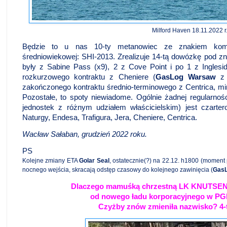
Milford Haven 18.11.2022 r
Będzie to u nas 10-ty metanowiec ze znakiem k
średniowiekowej: SHI-2013. Zrealizuje 14-tą dowózkę pod 
były z Sabine Pass (x9), 2 z Cove Point i po 1 z Ingles
rozkurzowego kontraktu z Cheniere (
GasLog Warsaw
z 
zakończonego kontraktu średnio-terminowego z Centrica, min 
Pozostałe, to spoty niewiadome. Ogólnie żadnej regularnośc
jednostek z różnym udziałem właścicielskim) jest czarter
Naturgy, Endesa, Trafigura, Jera, Cheniere, Centrica.
Wacław Sałaban, grudzień 2022 roku.
PS
Kolejne zmiany ETA
Golar Seal
, ostatecznie(?) na 22.12. h1800 (moment 
nocnego wejścia, skracają odstęp czasowy do kolejnego zawinięcia (
GasL
Dlaczego mamuśką chrzestną LK KNUTSEN 
od nowego ładu korporacyjnego w PGN
Czyżby znów zmieniła nazwisko? 4-ty