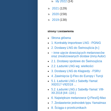
►
sty 2022
(14)
►
2021
(129)
►
2020
(158)
►
2019
(138)
strony i zestawienia
Strona główna
1. Kontrakty importowe LNG - PGNiG
2. Dostawy LNG do Świnoujścia [n.]
↑ inne ujęcie dowożących metanowców
oraz zrealizowanych dostaw (inny Autor)
2.1. Dostawy spotowe do Świnoujścia
2.2. Ładunki LNG wg. wielkości
3. Dostawy LNG do Kłajpedy - FSRU
4. Zawinięcia Q-Flex do Europy i Turcji
5.1. Ładunki LNG z Sabetty-Yamal:
XII2017-VII2018 ...
5.2. Ładunki LNG z Sabetty-Yamal: VIII-
XII 2018 [44:-116:].
6. Największe metanowce Q-Flex/Q-Max
7. Zestawienie jednostek typu Yamalmax
8. Ściąga o przelicznikach