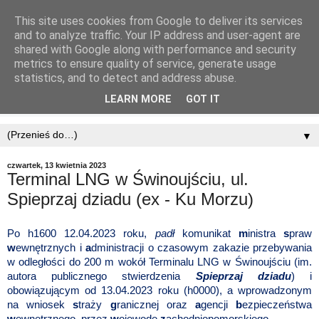
This site uses cookies from Google to deliver its services
and to analyze traffic. Your IP address and user-agent are
shared with Google along with performance and security
metrics to ensure quality of service, generate usage
statistics, and to detect and address abuse.
LEARN MORE
GOT IT
▼
czwartek, 13 kwietnia 2023
Terminal LNG w Świnoujściu, ul.
Spieprzaj dziadu (ex - Ku Morzu)
Po h1600 12.04.2023 roku,
padł
komunikat
m
inistra
s
praw
w
ewnętrznych i
a
dministracji o czasowym zakazie przebywania
w odległości do 200 m wokół Terminalu LNG w Świnoujściu (im.
autora publicznego stwierdzenia
Spieprzaj dziadu
) i
obowiązującym od 13.04.2023 roku (h0000), a wprowadzonym
na wniosek
s
traży
g
ranicznej oraz
a
gencji
b
ezpieczeństwa