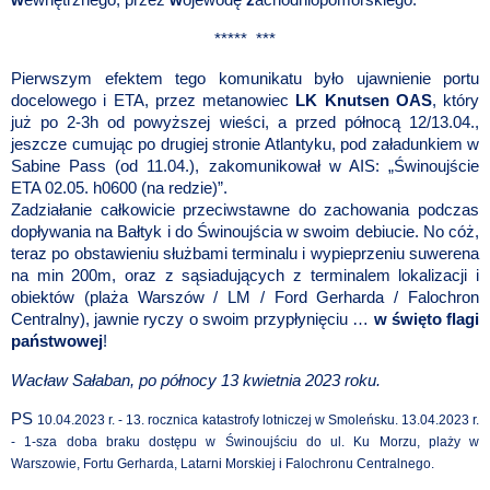
w
ewnętrznego, przez
w
ojewodę
z
achodniopomorskiego.
*****
***
Pierwszym efektem tego komunikatu było ujawnienie portu
docelowego i ETA, przez metanowiec
LK Knutsen OAS
, który
już po 2-3h od powyższej wieści, a przed północą 12/13.04.,
jeszcze cumując po drugiej stronie Atlantyku, pod załadunkiem w
Sabine Pass (od 11.04.), zakomunikował w AIS: „Świnoujście
ETA 02.05. h0600 (na redzie)”.
Zadziałanie całkowicie przeciwstawne do zachowania podczas
dopływania na Bałtyk i do Świnoujścia w swoim debiucie. No cóż,
teraz po obstawieniu służbami terminalu i wypieprzeniu suwerena
na min 200m, oraz z sąsiadujących z terminalem lokalizacji i
obiektów (plaża Warszów / LM / Ford Gerharda / Falochron
Centralny), jawnie ryczy o swoim przypłynięciu …
w święto flagi
państwowej
!
Wacław Sałaban, po północy 13 kwietnia 2023 roku.
PS
10.04.2023 r. - 13. rocznica katastrofy lotniczej w Smoleńsku. 13.04.2023 r.
- 1-sza doba braku dostępu w Świnoujściu do ul. Ku Morzu, plaży w
Warszowie, Fortu Gerharda, Latarni Morskiej i Falochronu Centralnego.