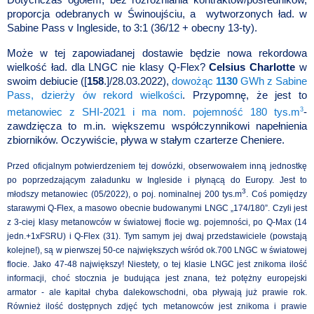
Dotychczas ogółem, bez rozróżniania kontraktów/pośredników,
proporcja odebranych w Świnoujściu, a
wytworzonych ład. w
Sabine Pass v Ingleside, to 3:1 (36/12 + obecny 13-ty).
Może w tej zapowiadanej dostawie będzie nowa rekordowa
wielkość ład. dla LNGC nie klasy Q-Flex?
Celsius Charlotte
w
swoim debiucie ([
158
.]/28.03.2022),
dowożąc
1130
GWh
z Sabine
Pass, dzierży ów rekord wielkości
. Przypomnę, że jest to
3
metanowiec z SHI-2021 i ma nom. pojemność 180 tys.m
-
zawdzięcza to m.in. większemu współczynnikowi napełnienia
zbiorników. Oczywiście, pływa w stałym czarterze Cheniere.
Przed oficjalnym potwierdzeniem tej dowózki, obserwowałem inną jednostkę
po poprzedzającym załadunku w Ingleside i płynącą do Europy. Jest to
3
młodszy metanowiec (05/2022), o poj. nominalnej 200 tys.m
. Coś pomiędzy
starawymi Q-Flex, a masowo obecnie budowanymi LNGC „174/180”. Czyli jest
z 3-ciej klasy metanowców w światowej flocie wg. pojemności, po Q-Max (14
jedn.+1xFSRU) i Q-Flex (31). Tym samym jej dwaj przedstawiciele (powstają
kolejne!), są w pierwszej 50-ce największych wśród ok.700 LNGC w światowej
flocie. Jako 47-48 największy! Niestety, o tej klasie LNGC jest znikoma ilość
informacji, choć stocznia je budująca jest znana, też potężny europejski
armator - ale kapitał chyba dalekowschodni, oba pływają już prawie rok.
Również ilość dostępnych zdjęć tych metanowców jest znikoma i prawie