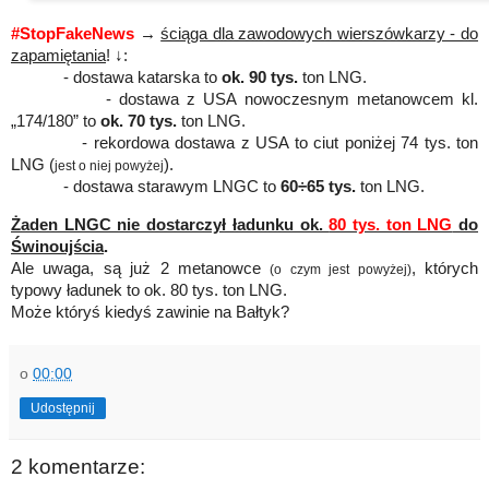
#StopFakeNews
→
ściąga dla zawodowych wierszówkarzy - do
zapamiętania
! ↓:
- dostawa katarska to
ok. 90 tys.
ton LNG.
- dostawa z USA nowoczesnym metanowcem kl.
„174/180” to
ok. 70 tys.
ton LNG.
- rekordowa dostawa z USA to ciut poniżej 74 tys. ton
LNG (
).
jest o niej powyżej
- dostawa starawym LNGC to
60÷65 tys.
ton LNG.
Żaden LNGC nie dostarczył ładunku ok.
80 tys. ton LNG
do
Świnoujścia
.
Ale uwaga, są już 2 metanowce
, których
(o czym jest powyżej)
typowy ładunek to ok. 80 tys. ton LNG.
Może któryś kiedyś zawinie na Bałtyk?
o
00:00
Udostępnij
2 komentarze: