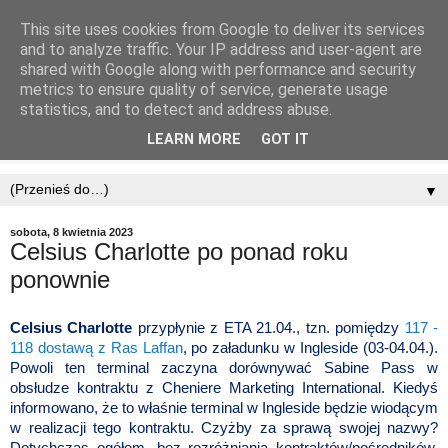
This site uses cookies from Google to deliver its services
and to analyze traffic. Your IP address and user-agent are
shared with Google along with performance and security
metrics to ensure quality of service, generate usage
statistics, and to detect and address abuse.
LEARN MORE
GOT IT
▼
sobota, 8 kwietnia 2023
Celsius Charlotte po ponad roku
ponownie
Celsius Charlotte
przypłynie z ETA 21.04., tzn.
pomiędzy
117 -
118 dostawą z Ras Laffan
, po załadunku w Ingleside (03-04.04.).
Powoli ten terminal zaczyna dorównywać Sabine Pass w
obsłudze kontraktu z Cheniere Marketing International. Kiedyś
informowano, że to właśnie terminal w Ingleside będzie wiodącym
w realizacji tego kontraktu. Czyżby za sprawą swojej nazwy?