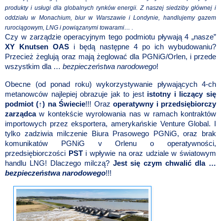
produkty i usługi dla globalnych rynków energii. Z naszej siedziby głównej i
oddziału w Monachium, biur w Warszawie i Londynie, handlujemy gazem
rurociągowym, LNG i powiązanymi towarami… .
Czy w zarządzie operacyjnym tego podmiotu pływają 4 „nasze”
XY Knutsen OAS
i będą następne 4 po ich wybudowaniu?
Przecież żeglują oraz mają żeglować dla PGNiG/Orlen, i przede
wszystkim dla …
bezpieczeństwa narodowego
!
Obecne (od ponad roku) wykorzystywanie pływających 4-ch
metanowców
najlepiej obrazuje jak to jest
istotny i liczący się
podmiot (↑) na Świecie
!!! Oraz
operatywny i przedsiębiorczy
zarządca
w kontekście wyrolowania nas w ramach kontraktów
importowych przez eksportera, amerykańskie Venture Global. I
tylko zadziwia milczenie Biura Prasowego PGNiG, oraz brak
komunikatów PGNiG v Orlenu o operatywności,
przedsiębiorczości
PST
i wpływie na oraz udziale w światowym
handlu LNG! Dlaczego milczą?
Jest się czym chwalić dla …
bezpieczeństwa narodowego
!!!