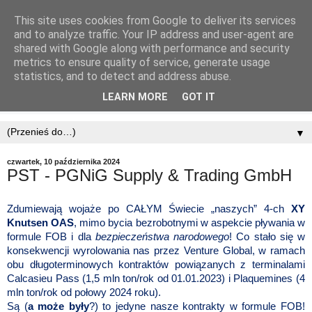
This site uses cookies from Google to deliver its services
and to analyze traffic. Your IP address and user-agent are
shared with Google along with performance and security
metrics to ensure quality of service, generate usage
statistics, and to detect and address abuse.
LEARN MORE
GOT IT
▼
czwartek, 10 października 2024
PST - PGNiG Supply & Trading GmbH
Zdumiewają wojaże po CAŁYM Świecie „naszych” 4-ch
XY
Knutsen OAS
, mimo bycia bezrobotnymi w aspekcie pływania w
formule FOB i dla
bezpieczeństwa narodowego
! Co stało się w
konsekwencji wyrolowania nas przez Venture Global, w ramach
obu długoterminowych kontraktów powiązanych z terminalami
Calcasieu Pass (1,5 mln ton/rok od 01.01.2023) i Plaquemines (4
mln ton/rok od połowy 2024 roku).
Są (
a może były
?) to jedyne nasze kontrakty w formule FOB!