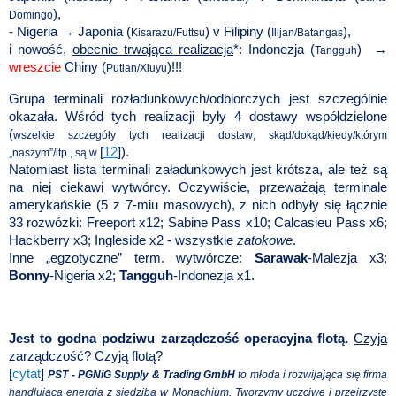
),
Domingo
- Nigeria → Japonia (
) v Filipiny (
),
Kisarazu/Futtsu
Ilijan/Batangas
i nowość,
obecnie trwająca realizacja
*: Indonezja (
) →
Tangguh
wreszcie
Chiny (
)!!!
Putian/Xiuyu
Grupa terminali rozładunkowych/odbiorczych jest szczególnie
okazała. Wśród tych realizacji były 4 dostawy współdzielone
(
wszelkie szczegóły tych realizacji dostaw; skąd/dokąd/kiedy/którym
[
12
]).
„naszym”/itp., są w
Natomiast lista terminali załadunkowych jest krótsza, ale też są
na niej ciekawi wytwórcy. Oczywiście, przeważają terminale
amerykańskie (5 z 7-miu masowych), z nich odbyły się łącznie
33 rozwózki: Freeport x12; Sabine Pass x10; Calcasieu Pass x6;
Hackberry x3; Ingleside x2 - wszystkie
zatokowe
.
Inne „egzotyczne” term. wytwórcze:
Sarawak
-Malezja x3;
Bonny
-Nigeria x2;
Tangguh
-Indonezja x1.
Jest to godna podziwu zarządczość operacyjna flotą.
Czyja
zarządczość? Czyją flotą
?
[
cytat
]
PST - PGNiG Supply & Trading GmbH
to młoda i rozwijająca się firma
handlująca energią z siedzibą w Monachium. Tworzymy uczciwe i przejrzyste