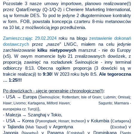
Pozostałe 3 nasze umowy importowe, planowo realizowane(!)
przez QatarEnergy (Q-1/Q-2) i Cheniere Marketing International,
są w formule DES. To pod te jedyne 2 długoterminowe
kontrakty
w form. FOB, powstała koncepcja czarteru 8-miu metanowców
na 10 lat, z możliwością jego przedłużenia.
Zamieszczając 29.02.2024
roku na blogu
zestawienie dokonań
dostawczych
przez „nasze” LNGC, miałem na celu jedynie
zarchiwizowanie
kilku nietypowych
marszrut - nie do Europy
(x5). W owym momencie było 21 zrealizowanych dowózek, z
proporcją zawinięć na rozładunek Świnoujście - inny terminal
odbiorczy 8:13. Obecna ogółem proporcja (3 dowózki są w
trakcie realizacji) to
9:30
! W 2023 roku było 8:5.
Ale tegoroczna
… 1:25!!!
Po dowózkach - ujęcie generalnie chronologiczne(!)
:
- USA → Europa (
Świnoujście; Rotterdam; Isle of Grain; Lubmin; Omisalj;
Hawr; Livorno; Kartagena, Milford Haven; Sagunto; Marmara -
),
europejska cz. Turcji)
- Malezja → Szanghaj v Tokio,
- USA → Korea (
) v Kolumbia (
)
Pyeongtaek; Hosan; Incheon
Cartagena
v Tajlandia (
) v Argentyna (
) v
Mab Tapud
Escobar
Japonia (
) v Panama (
) v Dominikana (
Naoetsu
Cristobal
Santo