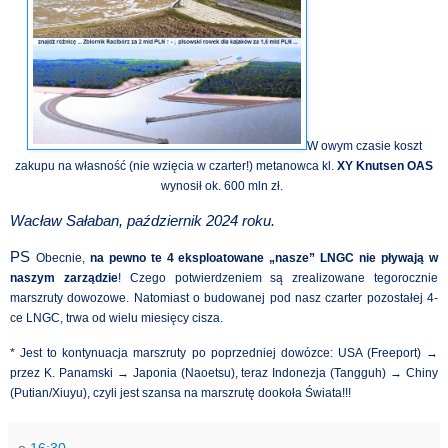
W owym czasie koszt
zakupu na własność (nie wzięcia w czarter!) metanowca kl.
XY Knutsen OAS
wynosił ok. 600 mln zł.
Wacław Sałaban, październik 2024 roku.
PS
Obecnie,
na pewno te 4 eksploatowane „nasze” LNGC nie pływają w
naszym zarządzie
! Czego potwierdzeniem są zrealizowane tegorocznie
marszruty dowozowe. Natomiast o budowanej pod nasz czarter pozostałej 4-
ce LNGC, trwa od wielu miesięcy cisza.
* Jest to kontynuacja marszruty po poprzedniej dowózce: USA (Freeport) →
przez K. Panamski → Japonia (Naoetsu), teraz Indonezja (Tangguh) → Chiny
(Putian/Xiuyu), czyli jest szansa na marszrutę dookoła Świata!!!