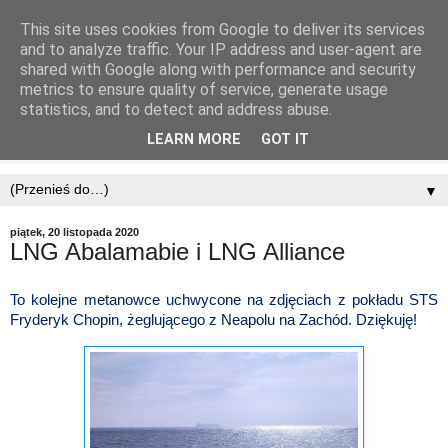
This site uses cookies from Google to deliver its services
and to analyze traffic. Your IP address and user-agent are
shared with Google along with performance and security
metrics to ensure quality of service, generate usage
statistics, and to detect and address abuse.
LEARN MORE
GOT IT
▼
piątek, 20 listopada 2020
LNG Abalamabie i LNG Alliance
To kolejne metanowce uchwycone na zdjęciach z pokładu STS
Fryderyk Chopin, żeglującego z Neapolu na Zachód. Dziękuję!