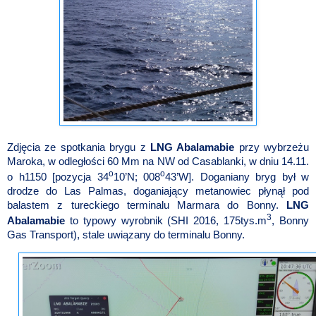
Zdjęcia ze spotkania brygu z
LNG
Abalamabie
przy wybrzeżu
Maroka, w odległości 60 Mm na NW od Casablanki, w dniu 14.11.
o
o
o h1150 [pozycja 34
10’N; 008
43’W]. Doganiany bryg był w
drodze do Las Palmas, doganiający metanowiec płynął pod
balastem z tureckiego terminalu Marmara do Bonny.
LNG
3
Abalamabie
to typowy wyrobnik (SHI 2016, 175tys.m
, Bonny
Gas Transport), stale uwiązany do terminalu Bonny.