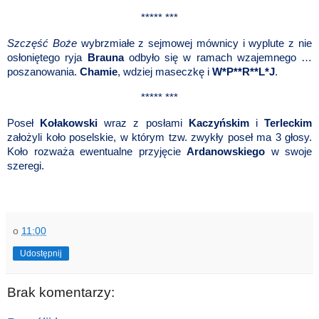
***** ***
Szczęść Boże
wybrzmiałe z sejmowej mównicy i wyplute z nie
osłoniętego ryja
Brauna
odbyło się w ramach wzajemnego …
poszanowania.
Chamie
,
wdziej maseczkę i
W*P**R**L*J
.
***** ***
Poseł
Kołakowski
wraz z posłami
Kaczyńskim
i
Terleckim
założyli koło poselskie, w którym tzw. zwykły poseł ma 3 głosy.
Koło rozważa ewentualne przyjęcie
Ardanowskiego
w swoje
szeregi.
o
11:00
Udostępnij
Brak komentarzy: