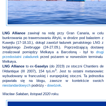
LNG Alliance
zawinął na redę przy Gran Canaria, w celu
bunkrowania po trawersowaniu Afryki, w drodze pod balastem z
Kuwejtu (17-18.10.), dokąd zawiózł ładunek jamalskiego LNG z
belgijskiego Zeebrugge (24-27.09.). Poprzedzającą dostawę
zrealizował pomiędzy Melkøya a Barceloną - był to
drugi
przedostatni załadunek
przed pożarem w norweskim terminalu
Melkøya.
LNG Alliance
to ex-
Gaselys
(do 2019) ze stoczni Chantiers de
3
l'Atlantique (III 2007), 154 tyś.m
. Jest to ostatni metanowiec
wybudowany w francuskiej i europejskiej stoczni. Ta jednostka
pojawiała się na blogu, zawsze w kontekście swoich
niestandardowych
podróży -
dowózek
.
Wacław Sałaban, listopad 2020 roku.