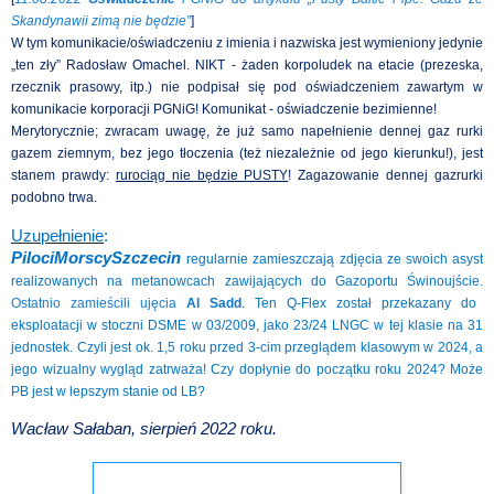
Skandynawii zimą nie będzie”
]
W tym komunikacie/oświadczeniu z imienia i nazwiska jest wymieniony jedynie
„ten zły” Radosław Omachel. NIKT - żaden korpoludek na etacie (prezeska,
rzecznik prasowy, itp.) nie podpisał się pod oświadczeniem zawartym w
komunikacie korporacji PGNiG! Komunikat - oświadczenie bezimienne!
Merytorycznie; zwracam uwagę, że już samo napełnienie dennej gaz rurki
gazem ziemnym, bez jego tłoczenia (też niezależnie od jego kierunku!), jest
stanem prawdy:
rurociąg nie będzie PUSTY
! Zagazowanie dennej gazrurki
podobno trwa.
Uzupełnienie
:
PilociMorscySzczecin
regularnie zamieszczają zdjęcia ze swoich asyst
realizowanych na metanowcach zawijających do Gazoportu Świnoujście.
Ostatnio zamieścili ujęcia
Al Sadd
.
Ten Q-Flex został przekazany do
eksploatacji w stoczni DSME w 03/2009, jako 23/24 LNGC w tej klasie na 31
jednostek. Czyli jest ok. 1,5 roku przed 3-cim przeglądem klasowym w 2024, a
jego wizualny wygląd zatrważa! Czy dopłynie do początku roku 2024? Może
PB jest w lepszym stanie od LB?
Wacław Sałaban, sierpień 2022 roku.