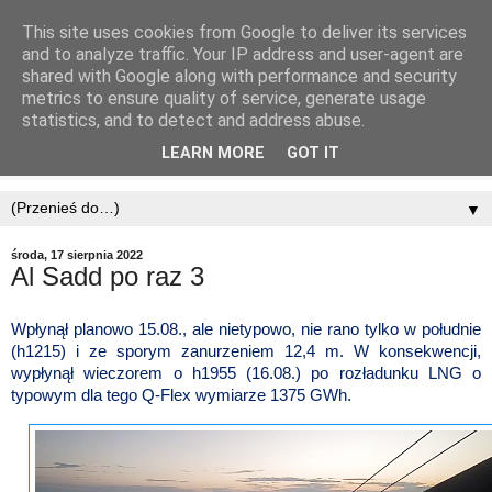
This site uses cookies from Google to deliver its services
and to analyze traffic. Your IP address and user-agent are
shared with Google along with performance and security
metrics to ensure quality of service, generate usage
statistics, and to detect and address abuse.
LEARN MORE
GOT IT
▼
środa, 17 sierpnia 2022
Al Sadd po raz 3
Wpłynął planowo 15.08., ale nietypowo, nie rano tylko w południe
(h1215) i ze sporym zanurzeniem 12,4 m. W konsekwencji,
wypłynął wieczorem o h1955 (16.08.) po rozładunku LNG o
typowym dla tego Q-Flex wymiarze 1375 GWh.