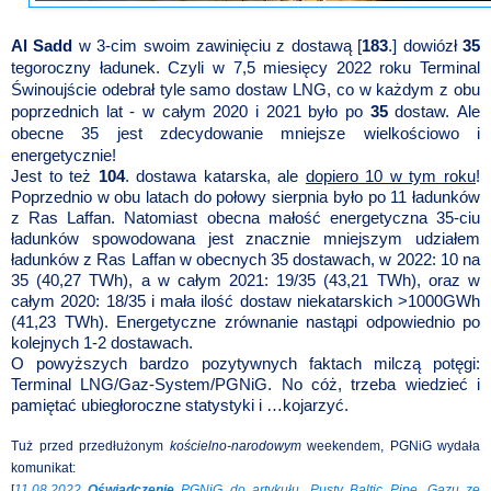
Al Sadd
w 3-cim swoim zawinięciu z dostawą [
183
.] dowiózł
35
tegoroczny ładunek. Czyli w 7,5 miesięcy 2022 roku Terminal
Świnoujście odebrał tyle samo dostaw LNG, co w każdym z obu
poprzednich lat - w całym 2020 i 2021 było po
35
dostaw.
Ale
obecne 35 jest zdecydowanie mniejsze wielkościowo i
energetycznie!
Jest to też
104
. dostawa katarska, ale
dopiero 10 w tym roku
!
Poprzednio w obu latach do połowy sierpnia było po 11 ładunków
z Ras Laffan. Natomiast obecna małość energetyczna 35-ciu
ładunków spowodowana jest znacznie mniejszym udziałem
ładunków z Ras Laffan w obecnych 35 dostawach, w 2022: 10 na
35 (40,27 TWh), a w całym 2021: 19/35 (43,21 TWh), oraz w
całym 2020: 18/35 i mała ilość dostaw niekatarskich >1000GWh
(41,23 TWh). Energetyczne zrównanie nastąpi odpowiednio po
kolejnych 1-2 dostawach.
O powyższych bardzo pozytywnych faktach milczą potęgi:
Terminal LNG/Gaz-System/PGNiG. No cóż, trzeba wiedzieć i
pamiętać ubiegłoroczne statystyki i …kojarzyć.
Tuż przed przedłużonym
kościelno-narodowym
weekendem, PGNiG wydała
komunikat:
[
11.08.2022
Oświadczenie
PGNiG do artykułu „Pusty Baltic Pipe. Gazu ze