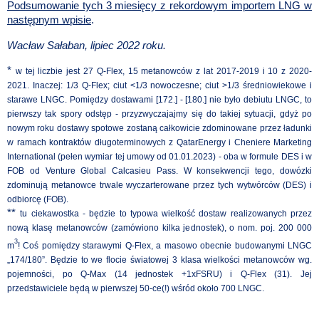
Podsumowanie tych 3 miesięcy z rekordowym importem LNG w
następnym wpisie
.
Wacław Sałaban, lipiec 2022 roku.
*
w tej liczbie jest 27 Q-Flex, 15 metanowców z lat 2017-2019 i 10 z 2020-
2021. Inaczej: 1/3 Q-Flex; ciut <1/3 nowoczesne; ciut >1/3 średniowiekowe i
starawe LNGC. Pomiędzy dostawami [172.] - [180.] nie było debiutu LNGC, to
pierwszy tak spory odstęp - przyzwyczajajmy się do takiej sytuacji, gdyż po
nowym roku dostawy spotowe zostaną całkowicie zdominowane przez ładunki
w ramach kontraktów długoterminowych z QatarEnergy i Cheniere Marketing
International (pełen wymiar tej umowy od 01.01.2023) - oba w formule DES i w
FOB od Venture Global Calcasieu Pass. W konsekwencji tego, dowózki
zdominują metanowce trwale wyczarterowane przez tych wytwórców (DES) i
odbiorcę (FOB).
**
tu ciekawostka - będzie to typowa wielkość dostaw realizowanych przez
nową klasę metanowców (zamówiono kilka jednostek), o nom. poj. 200 000
3
m
! Coś pomiędzy starawymi Q-Flex, a masowo obecnie budowanymi LNGC
„174/180”. Będzie to we flocie światowej 3 klasa wielkości metanowców wg.
pojemności, po Q-Max (14 jednostek +1xFSRU) i Q-Flex (31). Jej
przedstawiciele będą w pierwszej 50-ce(!) wśród około 700 LNGC.