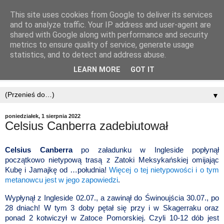
This site uses cookies from Google to deliver its services
and to analyze traffic. Your IP address and user-agent are
shared with Google along with performance and security
metrics to ensure quality of service, generate usage
statistics, and to detect and address abuse.
LEARN MORE
GOT IT
▼
poniedziałek, 1 sierpnia 2022
Celsius Canberra zadebiutował
Celsius Canberra
po załadunku w Ingleside popłynął
początkowo nietypową trasą z Zatoki Meksykańskiej omijając
Kubę i Jamajkę od …południa!
Więcej o tej nietypowości i o tym
metanowcu jest w jego zapowiedzi
.
Wypłynął z Ingleside 02.07., a zawinął do Świnoujścia 30.07., po
28 dniach! W tym 3 doby pętał się przy i w Skagerraku oraz
ponad 2 kotwiczył w Zatoce Pomorskiej. Czyli 10-12 dób jest