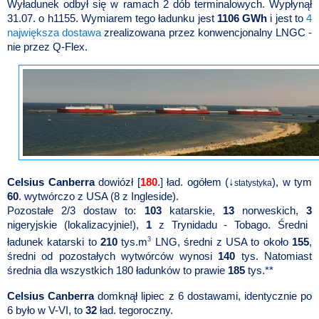
Wyładunek odbył się w ramach 2 dób terminalowych. Wypłynął
31.07. o h1155. Wymiarem tego ładunku jest
1106 GWh
i jest to
4
największa dostawa
zrealizowana przez konwencjonalny LNGC -
nie przez Q-Flex.
Celsius Canberra
dowiózł [
180
.] ład. ogółem (↓
), w tym
statystyka
60
. wytwórczo z USA (8 z Ingleside).
Pozostałe 2/3 dostaw to:
103
katarskie,
13
norweskich,
3
nigeryjskie (lokalizacyjnie!),
1
z Trynidadu - Tobago. Średni
3
ładunek katarski to
210
tys.m
LNG, średni z USA to około
155
,
średni od pozostałych wytwórców wynosi
140
tys. Natomiast
średnia dla wszystkich 180 ładunków to prawie
185
tys.**
Celsius Canberra
domknął lipiec z 6 dostawami, identycznie po
6 było w V-VI, to
32
ład. tegoroczny.