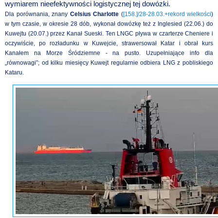
wymiarem nieefektywności logistycznej tej dowózki.
Dla porównania, znany
Celsius Charlotte
(
[158.]/28-28.03.+rekord wielkości
)
w tym czasie, w okresie 28 dób, wykonał dowózkę też z Inglesied (22.06.) do
Kuwejtu (20.07.) przez Kanał Sueski. Ten LNGC pływa w czarterze Cheniere i
oczywiście, po rozładunku w Kuwejcie, strawersował Katar i obrał kurs
Kanałem na Morze Śródziemne - na pusto. Uzupełniające info dla
„równowagi”; od kilku miesięcy Kuwejt regularnie odbiera LNG z pobliskiego
Kataru.