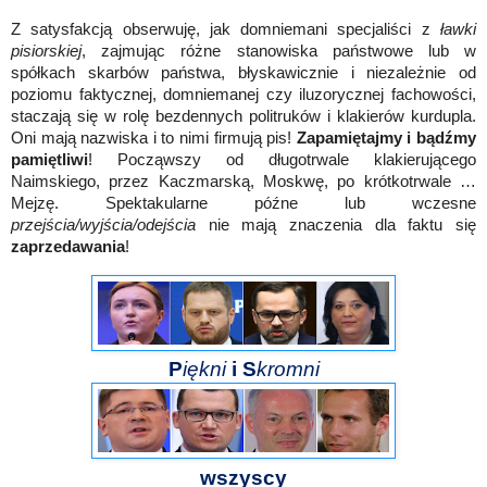
Z satysfakcją obserwuję, jak domniemani specjaliści z
ławki
pisiorskiej
, zajmując różne stanowiska państwowe lub w
spółkach skarbów państwa, błyskawicznie i niezależnie od
poziomu faktycznej, domniemanej czy iluzorycznej fachowości,
staczają się w rolę bezdennych politruków i klakierów kurdupla.
Oni mają nazwiska i to nimi firmują pis!
Zapamiętajmy i bądźmy
pamiętliwi
! Począwszy od długotrwale klakierującego
Naimskiego, przez Kaczmarską, Moskwę, po krótkotrwale …
Mejzę. Spektakularne późne lub wczesne
przejścia/wyjścia/odejścia
nie mają znaczenia dla faktu się
zaprzedawania
!
P
iękni
i
S
kromni
wszyscy