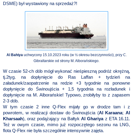
DSME) był wystawiony na sprzedaż?!
Al Bahiya
uchwycony 15.10.2023 roku (w ½ okresu bezczynności), przy C.
Gibraltarskie od strony M. Alborańskiego.
W czasie 52-ch dób mógł wykonać nieśpieszną podróż okrężną,
tj.2tyg. na dopłynięcie do Ras Laffan + tydzień na
załadunek/zaopatrzenie na redzie +3 tygodnie na ponowne
dopłynięcie do Świnoujścia + 1,5 tygodnia na rozładunek i
dopłynięcie na M. Alborańskie! Typowo, zrobiłyby to z zapasem
2-3 dób.
W tym czasie 2 inne Q-Flex mijały go w drodze tam i z
powrotem, w realizacji dostaw do Świnoujścia (
Al Karaana
;
Al
Kharsaah
), oraz podążający na Bałtyk
Al Ghariya
z ETA 16.11.
Też w owym czasie, mimo już rozpoczętego sezonu na LNG,
flota Q-Flex nie była szczególnie intensywnie zajęta.