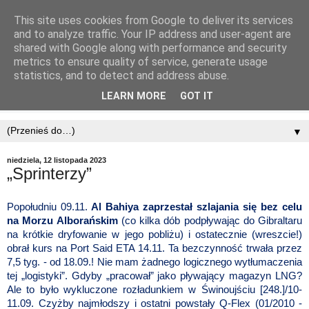
This site uses cookies from Google to deliver its services
and to analyze traffic. Your IP address and user-agent are
shared with Google along with performance and security
metrics to ensure quality of service, generate usage
statistics, and to detect and address abuse.
LEARN MORE
GOT IT
▼
niedziela, 12 listopada 2023
„Sprinterzy”
Popołudniu 09.11.
Al Bahiya
zaprzestał szlajania się bez celu
na Morzu Alborańskim
(co kilka dób podpływając do Gibraltaru
na krótkie dryfowanie w jego pobliżu) i ostatecznie (wreszcie!)
obrał kurs na Port Said ETA 14.11. Ta bezczynność trwała przez
7,5 tyg. - od 18.09.! Nie mam żadnego logicznego wytłumaczenia
tej „logistyki”. Gdyby „pracował” jako pływający magazyn LNG?
Ale to było wykluczone rozładunkiem w Świnoujściu [248.]/10-
11.09. Czyżby najmłodszy i ostatni powstały Q-Flex (01/2010 -