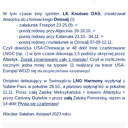
W tym czasie inny
sprinter
,
LK Knutsen
OAS
, zrealizował
dowózka do chorwackiego
Omisalj
(!):
- załadunek Freeport 23-25.09. >
- postój redowy przy Algeciras 16-18.10. >
- postój redowy przy Kalamata 23.10.- 04.11. >
- postój redowy i rozładunek w Omisalj 07-09-12.11.
Czyli dowózka USA-Chorwacja w 48 dób! Inne czarterowane
LNGC (np. ↓) w tym czasie dokonują 1,5 podróży okrężnej przez
Atlantyk.
Został zmarnowany cały 1 miesiąc
! Czyli w rozliczeniu
rocznym jedna mniej na typowe 11 realizacji na trasie USA-
Europa! WOZI się
!
dla bezpieczeństwa narodowego
Ostatnio debiutujący w Świnoujściu
LNG Harmony
wypłynął z
Sabine Pass w południe 28.10., a planowo wpłynął też w południe
11.11. Przez całą Zatokę Meksykańska + trawers Atlantyku +
przez Cieśniny Duńskie + przez
całą
Zatokę Pomorską, razem w
14 dób!
Pływa się czarterowo
!
Wacław Sałaban, listopad 2023 roku.