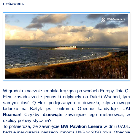
niebawem.
W grudniu znacznie zmalała krążąca po wodach Europy
flota Q-
Flex, zasadniczo te jednostki odpłynęły na Daleki Wschód, tym
samym ilość Q-Flex podejrzanych o dowózkę styczniowego
ładunku na Bałtyk jest znikoma. Obecnie kandyduje …
Al
Nuaman
! Czyżby
dziewiąte
zawinięcie tego metanowca, w
okolicy połowy stycznia?
To potwierdza, że zawinięcie
BW Pavilion Leeara
w dniu 07.01.
będzie inauguracją naszego importu LNG w 2020 roku. Obecnie