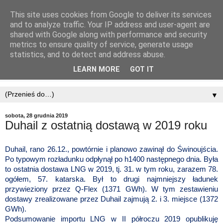
This site uses cookies from Google to deliver its services
and to analyze traffic. Your IP address and user-agent are
shared with Google along with performance and security
metrics to ensure quality of service, generate usage
statistics, and to detect and address abuse.
LEARN MORE
GOT IT
▼
sobota, 28 grudnia 2019
Duhail z ostatnią dostawą w 2019 roku
Duhail,
rano 26.12., powtórnie i planowo zawinął do Świnoujścia.
Po typowym rozładunku odpłynął po h1400 następnego dnia. Była
to ostatnia dostawa LNG w 2019, tj. 31. w tym roku, zarazem 78.
ogółem, 57. katarska. Był to drugi najmniejszy ładunek
przywieziony przez Q-Flex (1371 GWh). W tym zestawieniu
dostawy zrealizowane przez Duhail zajmują 2. i 3. miejsce (1372
GWh).
Podsumowanie importu LNG w II półroczu 2019 opublikuję