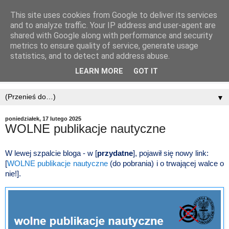
This site uses cookies from Google to deliver its services
and to analyze traffic. Your IP address and user-agent are
shared with Google along with performance and security
metrics to ensure quality of service, generate usage
statistics, and to detect and address abuse.
LEARN MORE
GOT IT
▼
poniedziałek, 17 lutego 2025
WOLNE publikacje nautyczne
W lewej szpalcie bloga - w [
przydatne
], pojawił się nowy link:
[
WOLNE publikacje nautyczne
(do pobrania) i o trwającej walce o
nie!].