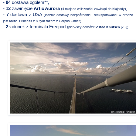
-
84
dostawa ogółem**,
-
12
zawinięcie
Artic Aurora
(4 miejsce w liczności zawinięć do Kłajpedy),
-
7
dostawa z USA
(łącznie dostawy bezpośrednie i reekspotowane; w drodze
jest Arctic Princess z 8, tym razem z Corpus Christi),
-
2
ładunek z terminalu Freeport
.
(pierwszy dowiózł
Sestao Knutsen
[75.])