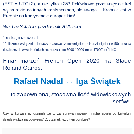
(EST = UTC+3), a nie tylko +35’! Połówkowe przesunięcia stref
są na razie na innych kontynentach, ale uwaga …Kraśnik jest
w
Europie
na kontynencie europejskim!
Wacław Sałaban, październik 2020 roku.
*
napiszę o tym szerzej
**
liczone wyłącznie dostawy masowe, z pominięciem kilkudziesięciu (+/-50) dostaw
3
detalicznych w wielkościach rozkurzu tj. po 6000-10000 (max 17000) m
LNG.
Finał marzeń French Open 2020 na Stade
Roland Garros:
Rafael Nadal
↔
Iga Świątek
to zapewniona, stosowna ilość widowiskowych
setów!
Czy w kurwizji już grzmieli, że to za sprawą nowego ministra sportu od kulturki i
dzie
dzi
wictwa narodowego? Czy Zenek już o tym porykuje?