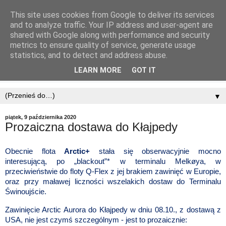
This site uses cookies from Google to deliver its services
and to analyze traffic. Your IP address and user-agent are
shared with Google along with performance and security
metrics to ensure quality of service, generate usage
statistics, and to detect and address abuse.
LEARN MORE
GOT IT
▼
piątek, 9 października 2020
Prozaiczna dostawa do Kłajpedy
Obecnie flota
Arctic+
stała się obserwacyjnie mocno
interesującą, po „blackout”* w terminalu Melkøya, w
przeciwieństwie do floty Q-Flex z jej brakiem zawinięć w Europie,
oraz przy maławej liczności wszelakich dostaw do Terminalu
Świnoujście.
Zawinięcie Arctic Aurora do Kłajpedy w dniu 08.10., z dostawą z
USA, nie jest czymś szczególnym - jest to prozaicznie: